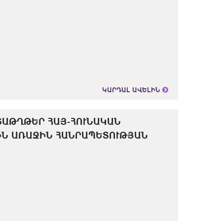
ԿԱՐԴԱԼ ԱՎԵԼԻՆ
ՏԱԹՂԹԵՐ ՀԱՅ-ՀՈՒՆԱԿԱՆ
ԻՆ ԱՌԱՋԻՆ ՀԱՆՐԱՊԵՏՈՒԹՅԱՆ