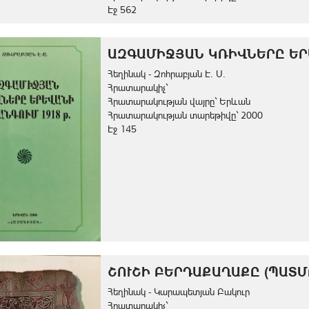
Էջ 562
ԱԶԳԱՄԻՋՅԱՆ ԿՌԻՎՆԵՐԸ ԵՐԵ
Հեղինակ - Զոհրաբյան Է. Ս.
Հրատարակիչ`
Հրատարակության վայրը` Երևան
Հրատարակության տարեթիվը` 2000
Էջ 145
ՇՈՒՇԻ ԲԵՐԴԱՔԱՂԱՔԸ (ՊԱՏՄՈ
Հեղինակ - Կարապետյան Բակուր
Հրատարակիչ`