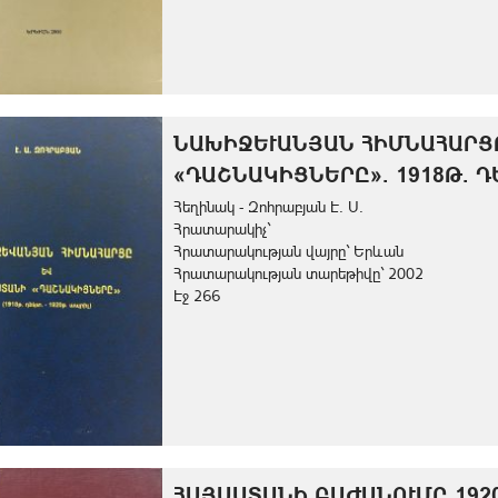
ՆԱԽԻՋԵՒԱՆՅԱՆ ՀԻՄՆԱՀԱՐՑԸ 
ԱՇՆԱԿԻՑՆԵՐԸ». 1918Թ. ԴԵԿ
Հեղինակ - Զոհրաբյան Է. Ս.
Հրատարակիչ`
Հրատարակության վայրը` Երևան
Հրատարակության տարեթիվը` 2002
Էջ 266
ՀԱՅԱՍՏԱՆԻ ԲԱԺԱՆՈՒՄԸ 192