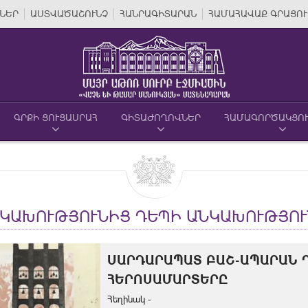
ՆԵՐ
ԱՍՏՎԱԾԱՇՈՒՆՉ
ՀԱՆՐԱԳԻՏԱՐԱՆ
ՀԱՄԱՀԱՎԱՔ ԳՐԱՑՈՒ
ԳՐՔԻ ՑՈՒՑԱՍՐԱՀ
ԳԻՏԱԺՈՂՈՎՆԵՐ
ՀԱՄԱԳՈՐԾԱԿՑՈ
ԿԱԽՈՒԹՅՈՒՆԻՑ ԴԵՊԻ ԱՆԿԱԽՈՒԹՅՈՒ
ՍԱՐԴԱՐԱՊԱՏ ԲԱՇ-ԱՊԱՐԱՆ Ղ
ՀԵՐՈՍԱՄԱՐՏԵՐԸ
Հեղինակ -