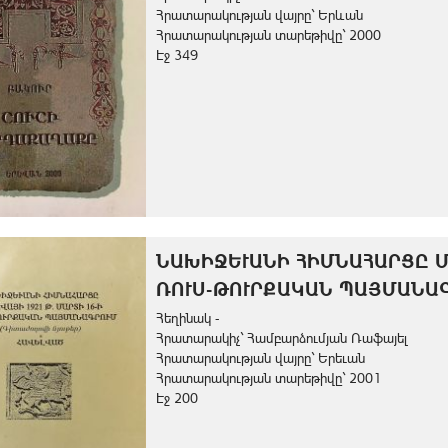
Հրատարակության վայրը` Երևան
Հրատարակության տարեթիվը` 2000
Էջ 349
ՆԱԽԻՋԵՒԱՆԻ ՀԻՄՆԱՀԱՐՑԸ Մ
ՌՈՒՍ-ԹՈՒՐՔԱԿԱՆ ՊԱՅՄԱՆԱԳ
Հեղինակ -
Հրատարակիչ` Համբարձումյան Ռաֆայել
Հրատարակության վայրը` Երեւան
Հրատարակության տարեթիվը` 2001
Էջ 200