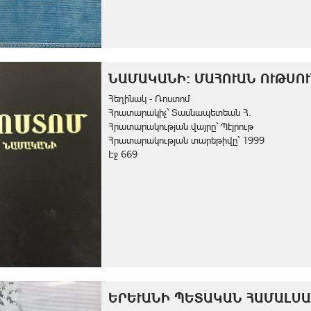
ՆԱՄԱԿԱՆԻ: ՄԱՀՈՒԱՆ ՈՒԹՍՈ
Հեղինակ - Ռոստոմ
Հրատարակիչ` Տասնապետեան Հ.
Հրատարակության վայրը` Պէյրութ
Հրատարակության տարեթիվը` 1999
Էջ 669
ԵՐԵՒԱՆԻ ՊԵՏԱԿԱՆ ՀԱՄԱԼՍԱՐ