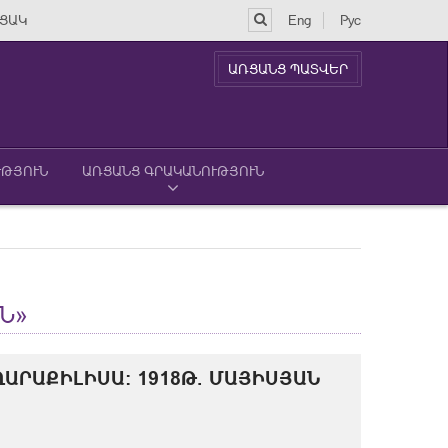
ՑԱԿ
Eng
Рус
ԱՌՑԱՆՑ ՊԱՏՎԵՐ
ՒԹՅՈՒՆ
ԱՌՑԱՆՑ ԳՐԱԿԱՆՈՒԹՅՈՒՆ
Ն»
ԱՐԱՔԻԼԻՍԱ: 1918Թ. ՄԱՅԻՍՅԱՆ