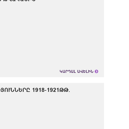
ԿԱՐԴԱԼ ԱՎԵԼԻՆ
ՅՈՒՆՆԵՐԸ 1918-1921ԹԹ.