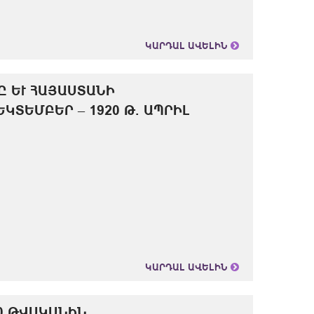
ԿԱՐԴԱԼ ԱՎԵԼԻՆ
ԵՒ ՀԱՅԱՍՏԱՆԻ «Դ
ՏԵՄԲԵՐ – 1920 Թ. ԱՊՐԻԼ
ԿԱՐԴԱԼ ԱՎԵԼԻՆ
0 ԹՎԱԿԱՆԻՆ