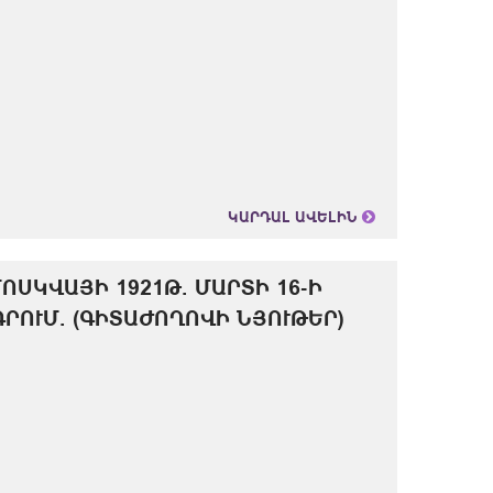
ԿԱՐԴԱԼ ԱՎԵԼԻՆ
ՈՍԿՎԱՅԻ 1921Թ. ՄԱՐՏԻ 16-Ի
ՐՈՒՄ. (ԳԻՏԱԺՈՂՈՎԻ ՆՅՈՒԹԵՐ)