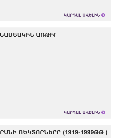
ԿԱՐԴԱԼ ԱՎԵԼԻՆ
ՒՆԱՄԵԱԿԻՆ ԱՌԹԻՒ
ԿԱՐԴԱԼ ԱՎԵԼԻՆ
ԱՆԻ ՌԵԿՏՈՐՆԵՐԸ (1919-1999ԹԹ.)