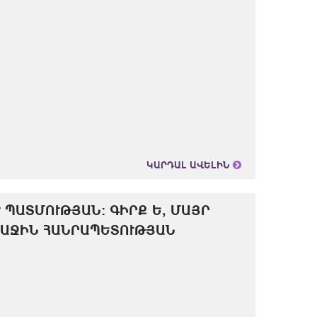
ԿԱՐԴԱԼ ԱՎԵԼԻՆ
 ՊԱՏՄՈՒԹՅԱՆ: ԳԻՐՔ Ե, ՄԱՅՐ
ՌԱՋԻՆ ՀԱՆՐԱՊԵՏՈՒԹՅԱՆ