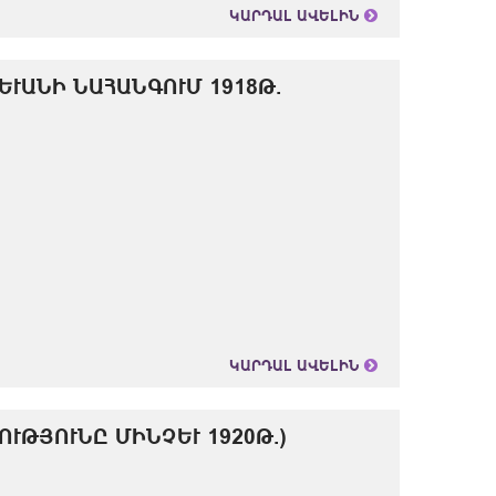
ԿԱՐԴԱԼ ԱՎԵԼԻՆ
ՒԱՆԻ ՆԱՀԱՆԳՈՒՄ 1918Թ.
ԿԱՐԴԱԼ ԱՎԵԼԻՆ
ՒԹՅՈՒՆԸ ՄԻՆՉԵՒ 1920Թ.)