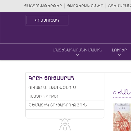
ՊԱՇՏՈՆԱԹԵՐԹԵՐ
ՊԱՐԲԵՐԱԿԱՆՆԵՐ
ՇՏԵՄԱՐԱՆ
ԳՐԱՑՈՒՑԱԿ
ՄԱՏԵՆԱԴԱՐԱՆԻ ՄԱՍԻՆ
ԼՈՒՐԵՐ
ԳՐՔԻ ՑՈՒՑԱՍՐԱՀ
ԳԻՐՔԸ Ս. ԷՋՄԻԱԾՆՈՒՄ
«ԱՆ
ՀՆԱՏԻՊ ԳՐՔԵՐ
ԹԵՄԱՏԻԿ ՑՈՒՑԱԴՐՈՒԹՅՈՒՆ