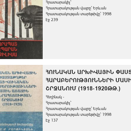
Հրատարակիչ`
Հրատարակության վայրը` Երևան
Հրատարակության տարեթիվը` 1998
Էջ 239
ՀՈՒՆԱԿԱՆ ԱՐԽԻՎԱՅԻՆ ՓԱՍ
ՀԱՐԱԲԵՐՈՒԹՅՈՒՆՆԵՐԻ ՄԱՍ
ՇՐՋԱՆՈՒՄ (1918-1920ԹԹ.)
Հեղինակ -
Հրատարակիչ`
Հրատարակության վայրը` Երևան
Հրատարակության տարեթիվը` 1998
Էջ 137