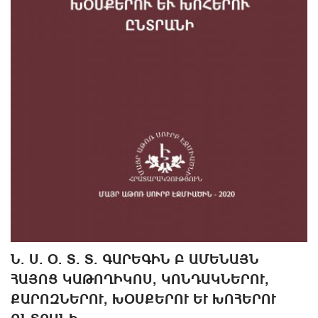
Ն. Ս. Օ. Տ. Տ. ԳԱՐԵԳԻՆ Բ ԱՄԵՆԱՅՆ
ՀԱՅՈՑ ԿԱԹՈՂԻԿՈՍ, ԿՈՆԴԱԿՆԵՐՈՒ,
ՔԱՐՈԶՆԵՐՈՒ, ԽՕՍՔԵՐՈՒ ԵՒ ԽՈՀԵՐՈՒ