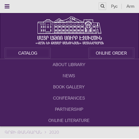
Рус
Arm
CATALOG
ONLINE ORDER
ABOUT LIBRARY
NEWS
BOOK GALLERY
CONFERANCES
PARTNERSHIP
ONLINE LITERATURE
ԳՐՔԻ ԹԱՆԳԱՐԱՆ
2020