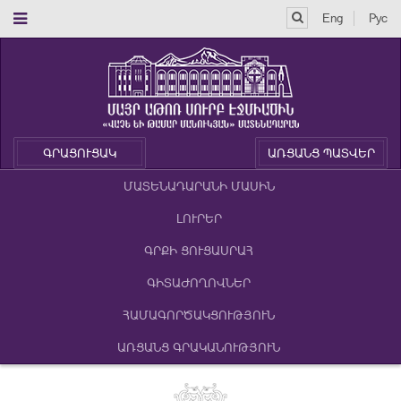
Eng
Рус
ԳՐԱՑՈՒՑԱԿ
ԱՌՑԱՆՑ ՊԱՏՎԵՐ
ՄԱՏԵՆԱԴԱՐԱՆԻ ՄԱՍԻՆ
ԼՈՒՐԵՐ
ԳՐՔԻ ՑՈՒՑԱՍՐԱՀ
ԳԻՏԱԺՈՂՈՎՆԵՐ
ՀԱՄԱԳՈՐԾԱԿՑՈՒԹՅՈՒՆ
ԱՌՑԱՆՑ ԳՐԱԿԱՆՈՒԹՅՈՒՆ