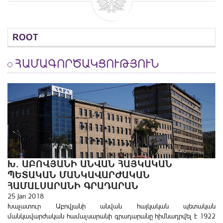
ROOT
ՀԱՄԱԳՈՐԾԱԿՑՈՒԹՅՈՒՆ
Խ. ԱԲՈՎՅԱՆԻ ԱՆՎԱՆ ՀԱՅԿԱԿԱՆ
ՊԵՏԱԿԱՆ ՄԱՆԿԱՎԱՐԺԱԿԱՆ
ՀԱՄԱԼՍԱՐԱՆԻ ԳՐԱԴԱՐԱՆ
25 Jan 2018
Խաչատուր Աբովյանի անվան հայկական պետական
մանկավարժական համալսարանի գրադարանը հիմնադրվել է 1922