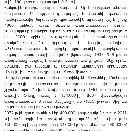
թ-ին` 190 կտոր գրականության ֆոնդով:
Հանրային գրադարանից (հետագայում` Ալ.Մյասնիկյանի անվան,
ներկայումս` ՀՀ ազգային գրադարան) և Երևանի պետական
համալսարանից նորաստեղծ գրադարանին տրամադրվել է շուրջ
4000 օրինակ գիրք: Առաջին գրադարանապետ Մուշեղ
Գասպարյանի ջանքերով Սբ.Էջմիածնի Մատենադարանից բերվել է
ևս 1000 օրինակ հայագիտական և պատմագիտական
գրականություն: Նա գործուղվել է Մոսկվա, հանդիպել
Ն.Կ.Կրուպսկայային և խնդրել գրադարանին պարբերաբար
տպագիր արտադրանքի իրավունք վերապահել: 1937-1939 թթ-ին
գրադարանը մտցվել է գրադարանների այն ցուցակի մեջ, որոնք
ստանում էին անվճար և վճարովի պարտադիր օրինակներ
Մոսկվայի և Երևանի գրապալատների միջոցով:
Առաջին գրադարանապետին փոխարինել են տնօրեններ, Մոսկվայի
կուլտուրայի ինստիտուտի գրադարանային ֆակուլտետի
շրջանավարտ Դուխիկ Մովսիսյանը (մինչև 1961 թ-ը, նրա օրոք
գրքային ֆոնդը հասել է 134.000-ի), ՀԽՍՀ վաստակավոր
գրադարանավար Ադրինե Աբելյանը (1961-1995 թթ-ին), Տիգրան
Հովհաննիսյանը (1995-2009 թթ-ին):
1972 թ-ին գրադարանն ուներ 400.000 կտոր գրականություն: 2011
թ-ի հունվարրի 1-ի դրությամբ գրադարանն ունի ավելի քան
630.000 օրինակ գիրք, որից 325.000-ը` ուսումնական, 240.000-ը`
գիտա-տեղեկատվական, 65.000-ը` գեղարվեստական: