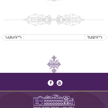
ՆԱԽՈՐԴ
ՀԱՋՈՐԴ