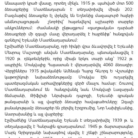
Անապատի կրած վնասը, որտեղ մինչև 1915 թ. պահված մոտ 500
ձեռագրերից Մատենադարան է տեղափոխվել միայն 202։
Բազմաթիվ ձեռագրեր էլ փրկվել են Եղեռնից մազապուրծ հայերի
անձնուրացության շնորհիվ` հայտնվելով աշխարհի տարբեր
անկյուններում։ Ժամանակի ընթացքում «գաղթական» դարձած
ձեռագրերի մի զգալի մասը վերադարձել է հայրենիք` հանգրվան
գտնելով Երևանի Մատենադարանում:
Էջմիածնի Մատենադարանը, որի հիմքի վրա ձևավորվել է Երևանի
Մեսրոպ Մաշտոցի անվան Մատենադարանը, պետականացվել է
1920 թ. դեկտեմբերին, որից միայն երկու տարի անց` 1922 թ.
ապրիլին, Մոսկվայից Հայաստան է վերադարձվել 4060 ձեռագիր:
Վերջիններս 1915 թվականին Ամենայն Հայոց Գևորգ Ե Վշտակիր
կաթողիկոսի նախաձեռնությամբ Մոսկվա էին ուղարկվել
պատերազմական արհավիրքներից զերծ մնալու համար։ Շուտով
Մատենադարանում են հանգրվանել նաև Մոսկվայի Լազարյան
ճեմարանի, Թիֆլիսի Ներսիսյան դպրոցի, Երևանի գրական
թանգարանի և այլ վայրերի ձեռագիր հավաքածուները։ Զգալի
քանակությամբ ձեռագրեր են բերվել Էրզրումից, Նոր Նախիջևանից,
Աստրախանից և այլ վայրերից։
Էջմիածնից Մատենադարանը Երևան է տեղափոխվել 1939 թ. և
տեղակայավել է Հանրային գրադարանում: 1945 թ. ճարտարապետ
Մարկ Գրիգորյանի նախագծով սկսվել է շենքի շինարարությունը,