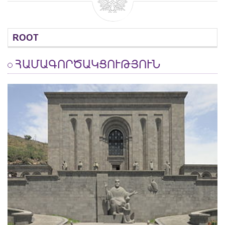
ROOT
ՀԱՄԱԳՈՐԾԱԿՑՈՒԹՅՈՒՆ