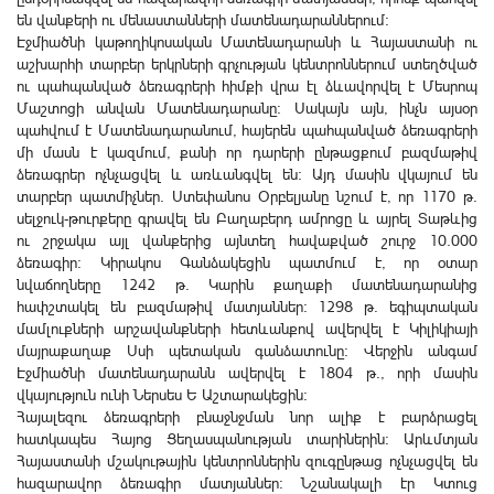
են վանքերի ու մենաստանների մատենադարաններում։
Էջմիածնի կաթողիկոսական Մատենադարանի և Հայաստանի ու
աշխարհի տարբեր երկրների գրչության կենտրոններում ստեղծված
ու պահպանված ձեռագրերի հիմքի վրա էլ ձևավորվել է Մեսրոպ
Մաշտոցի անվան Մատենադարանը: Սակայն այն, ինչն այսօր
պահվում է Մատենադարանում, հայերեն պահպանված ձեռագրերի
մի մասն է կազմում, քանի որ դարերի ընթացքում բազմաթիվ
ձեռագրեր ոչնչացվել և առևանգվել են: Այդ մասին վկայում են
տարբեր պատմիչներ. Ստեփանոս Օրբելյանը նշում է, որ 1170 թ.
սելջուկ-թուրքերը գրավել են Բաղաբերդ ամրոցը և այրել Տաթևից
ու շրջակա այլ վանքերից այնտեղ հավաքված շուրջ 10.000
ձեռագիր: Կիրակոս Գանձակեցին պատմում է, որ օտար
նվաճողները 1242 թ. Կարին քաղաքի մատենադարանից
հափշտակել են բազմաթիվ մատյաններ։ 1298 թ. եգիպտական
մամլուքների արշավանքների հետևանքով ավերվել է Կիլիկիայի
մայրաքաղաք Սսի պետական գանձատունը։ Վերջին անգամ
Էջմիածնի մատենադարանն ավերվել է 1804 թ., որի մասին
վկայություն ունի Ներսես Ե Աշտարակեցին։
Հայալեզու ձեռագրերի բնաջնջման նոր ալիք է բարձրացել
հատկապես Հայոց Ցեղասպանության տարիներին: Արևմտյան
Հայաստանի մշակութային կենտրոններին զուգընթաց ոչնչացվել են
հազարավոր ձեռագիր մատյաններ։ Նշանակալի էր Կտուց