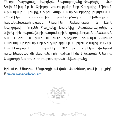
Գևորգ Բաքրջյանը, Վարդերես Կարագյոզյանը Փարիզից, Ավո
Հովհաննիսյանը և Գրիգոր Աղազարյանը Նոր Ջուղայից, Միհրան
Մինասյանը Հալեպից, Սուրեն Բայրամյանը Կահիրեից, ինչպես նաև
«Փյունիկ» համազգային բարեգործական հիմնադրամը`
համանախագահությամբ Գաբրիել Չեմպերճյանի և Լևոն
Սարգսյանի: Ռուբեն Գալչյանը Լոնդոնից Մատենադարանին է
նվիրել հին քարտեզների, ատլասների և գրականության անձնական
հավաքածուն և շատ ու շատ ուրիշներ: 95-ամյա Տաճատ
Մարկոսյանը Իրանի Նոր Ջուղայի շրջանի Ղարղուն գյուղից 1969 թ.
Մատենադարան է ուղարկել 1069 թ. Նարեկա վանքում
ընդօրինակված մի մատյան, որի համար հիմք է ծառայել Մեսրոպ
Մաշտոցի ձեռքով 5-րդ դարում գրված Ավետարանը:
Երևանի Մեսրոպ Մաշտոցի անվան Մատենադարանի կայքէջն
է՝
www.matenadaran.am