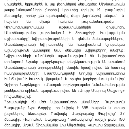
վրացերեն, եբրայերեն և այլ լեզուներով ձեռագրեր։ Միջնադարյան
թարգմանութունների շնորհիվ կորստից փրկվել են բազմաթիվ
ձեռագրեր, որոնք չեն պահպանվել մայր լեզուներով անգամ և
հայտնի են միայն հայերեն թարգմանությամբ։
Գիտահետազոտական աշխատանքներին զուգահեռ,
Մատենադարանը շարունակում է ձեռագրերի հավաքչական
աշխատանքը` նվիրատվությունների և գնման ճանապարհներով:
Մատենադարանի նվիրատուներ են հանդիսանում նյութական
աջակցություն կատարող կամ ձեռագիր նվիրաբերող անձինք:
Նվիրատուների անուններն արձանագրվում են Նվիրատուների
տոմարում: Նրանք պարբերաբար տեղեկատվություն են ստանում
Մատենադարանի նորությունների մասին, հրավիրվում են հատուկ
հանդիսությունների: Մատենադարանի կողմից նվիրատուներին
հանձնվում է հատուկ վկայական և որպես խորհրդանշական նվեր՝
Գրիգոր Նարեկացու «Մատյան ողբերգության» նմանահանության
թանկագին օրինակ, պարգևատրվում են «Սուրբ Մեսրոպ Մաշտոց»
հուշամեդալով:
Հիշատակելի են մեծ նվիրատուների անունները. Հարություն
Հազարյանը Նյու Յորքից, որ նվիրել է 395 հայերեն և օտար
լեզուներով ձեռագրեր, Ռաֆայել Մարկոսյանը Փարիզից` 37
ձեռագիր, Վարուժան Սալաթյանը Դամասկոսից` ավելի քան 150
ձեռագիր, Արշակ Տիգրանյանը Լոս Անջելեսից, Կարպիս Ջրբաշյանը,