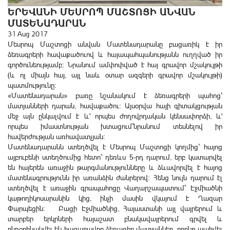
ԵՐԵՎԱՆԻ ՄԵՍՐՈՊ ՄԱՇՏՈՑԻ ԱՆՎԱՆ
ՄԱՏԵՆԱԴԱՐԱՆ
31 Aug 2017
Մեսրոպ Մաշտոցի անվան Մատենադարանը բացառիկ է իր
ձեռագրերի հավաքածուով և հայապահպանությանն ուղղված իր
գործունեությամբ: Նրանում ամփոփված է հայ գրավոր մշակույթի
(և ոչ միայն հայ, այլ նաև օտար ազգերի գրավոր մշակույթի)
պատմությունը:
«Մատենադարան» բառը նշանակում է ձեռագրերի պահոց՝
մատյանների դարան, հավաքածու: Այսօրվա հայի գիտակցության
մեջ այն ընկալվում է և' որպես ժողովրդական կենսափորձի, և'
որպես իմաստնության խտացում`նրանում տեսնելով իր
հավերժության առհավատչյան:
Մատենադարանն ստեղծվել է Մեսրոպ Մաշտոցի կողմից` հայոց
այբուբենի ստեղծումից հետո` դեռևս 5-րդ դարում, երբ կատարվել
են հայերեն առաջին թարգմանությունները և ձևավորվել է հայոց
մատենագրությունն իր առանձին ժանրերով: Հենց նույն դարում էլ
ստեղծվել է առաջին գրապահոցը Վաղարշապատում` Էջմիածնի
կաթողիկոսարանին կից, ինչի մասին վկայում է Ղազար
Փարպեցին: Բացի Էջմիածնից, Հայաստանի այլ վայրերում և
տարբեր երկրների հայաշատ բնակավայրերում գրվել և
ընդօրինակվել են հազարավոր ձեռագիր մատյաններ, որոնք պահվել