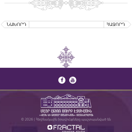
ՆԱԽՈՐԴ
ՀԱՋՈՐԴ
© 2026 | Հեղինակային իրավունքները պաշտպանված են