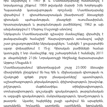
որն ավարտվել է 1957 թ. և Մատենադարանը հաստատվել է
նորակառույց շենքում: 1959 թվականի մարտի 3-ին Խորհրդային
Հայաստանի կառավարության որոշմամբ Մատենադարանը
վերածվում է գիտահետազոտական ինստիտուտի` ձեռագրերի
գիտական պահպանության, բնագրերի ուսումնասիրման,
հրատարակության և թարգմանության բաժիններով. 1962 թ. այն
անվանակոչվում է Մեսրոպ Մաշտոցի անունով։
Ներկայումս Մատենադարանի գլխավոր մասնաշենքը վերածվել է
թանգարանային համալիրի` հնարավորություն ստանալով ավելի
շատ ցուցադրություններ ներակայացնելու: Նախկին 1 ցուցասրահին
այսօր փոխարինում է 15-ը: Գիտական բաժինների համար
կառուցվել է նոր մասնաշենք, որը շահագործման է հանձնվել 2011
թ. սեպտեմբերի 21-ին: Նորակառույցի հեղինակը ճարատարապետ
Արթուր Մեսչյանն է:
Մատենադարանում կենտրոնացված շուրջ 23.000 ձեռագիր
միավորներն ընդգրկում են հայ հին և միջնադարյան գիտության ու
մշակույթի գրեթե բոլոր բնագավառները՝ պատմություն,
աշխարհագրություն, քերականություն, փիլիսոփայություն, իրավունք,
բժշկություն, մաթեմատիկա, տիեզերագիտություն,
տոմարագիտություն, գուշակային գրականություն, թարգմանական
ու ազգային գրականություն, մանրանկարչություն, երաժշտություն և
թատրոն: Այստեղ հայերենից բացի պահվում են արաբերեն,
պարսկերեն, հունարեն, ասորերեն, լատիներեն, եթովպերեն,