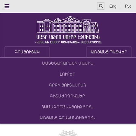
Eng
Рус
ԳՐԱՑՈՒՑԱԿ
ԱՌՑԱՆՑ ՊԱՏՎԵՐ
ՄԱՏԵՆԱԴԱՐԱՆԻ ՄԱՍԻՆ
ԼՈՒՐԵՐ
ԳՐՔԻ ՑՈՒՑԱՍՐԱՀ
ԳԻՏԱԺՈՂՈՎՆԵՐ
ՀԱՄԱԳՈՐԾԱԿՑՈՒԹՅՈՒՆ
ԱՌՑԱՆՑ ԳՐԱԿԱՆՈՒԹՅՈՒՆ