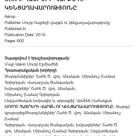
ԿԵՆՑԱՂԱՎԱՐՈՒԹՅՈՒՆԸ
Автор -
Publisher Սուրբ հայրերի վարքն ու կենցաղավարությունը
Published In
Publication Date` 2016
Pages 600
Տպագրվում է երաշխավորությամբ
Մայր Աթոռ Սուրբ Էջմիածնի
Հրատարակչական խորհրդի
Թարգմանիչներ` Շահե Ծ. վրդ. Անանյան, Սիրանուշ (Նանա)
Գրիգորյան, Վաղարշակ Թանգամյան
Խմբագիրներ` Շահե Ծ. վրդ. Անանյան,
Սիրանուշ (Նանա) Գրիգորյան
Լեզվաոճական խմբագիր և սրբագրիչ` Արմինե Սահակյան
ՍՈՒՐԲ ՀԱՅՐԵՐԻ ՎԱՐՔՆ ՈՒ ԿԵՆՑԱՂԱՎԱՐՈՒԹՅՈՒՆԸ:
Թարգմ.
գրաբարից/Թարգմանիչներ` Շահե Ծ. վրդ. Անանյան, Սիրանուշ
(Նանա)
Գրիգորյան, Վաղարշակ Թանգամյան; խմբագիրներ` Շահե Ծ.
վրդ. Անանյան, Սիրանուշ (Նանա) Գրիգորյան; Լեզվաոճական