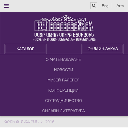
Eng
Arm
КАТАЛОГ
ОНЛАЙН-ЗАКАЗ
О МАТЕНАДАРАНЕ
НОВОСТИ
МУЗЕЙ ГАЛЕРЕЯ
КОНФЕРЕНЦИИ
СОТРУДНИЧЕСТВО
ОНЛАЙН ЛИТЕРАТУРА
ԳՐՔԻ ԹԱՆԳԱՐԱՆ
2016