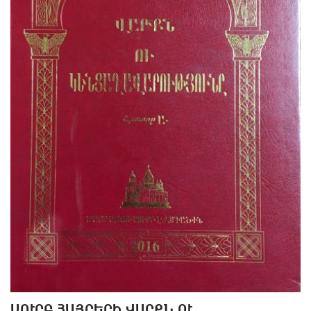
ՍՈՒՐԲ ՀԱՅՐԵՐԻ ՎԱՐՔՆ ՈՒ