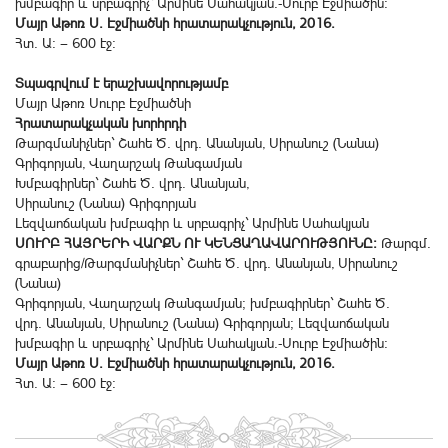
խմբագիր և սրբագրիչ` Արմինե Սահակյան.-Սուրբ Էջմիածին:
Մայր Աթոռ Ս. Էջմիածնի հրատարակչություն, 2016.
Հտ. Ա: — 600 էջ:
Տպագրվում է երաշխավորությամբ
Մայր Աթոռ Սուրբ Էջմիածնի
Հրատարակչական խորհրդի
Թարգմանիչներ` Շահե Ծ. վրդ. Անանյան, Սիրանուշ (Նանա)
Գրիգորյան, Վաղարշակ Թանգամյան
Խմբագիրներ` Շահե Ծ. վրդ. Անանյան,
Սիրանուշ (Նանա) Գրիգորյան
Լեզվաոճական խմբագիր և սրբագրիչ` Արմինե Սահակյան
ՍՈՒՐԲ ՀԱՅՐԵՐԻ ՎԱՐՔՆ ՈՒ ԿԵՆՑԱՂԱՎԱՐՈՒԹՅՈՒՆԸ:
Թարգմ.
գրաբարից/Թարգմանիչներ` Շահե Ծ. վրդ. Անանյան, Սիրանուշ
(Նանա)
Գրիգորյան, Վաղարշակ Թանգամյան; խմբագիրներ` Շահե Ծ.
վրդ. Անանյան, Սիրանուշ (Նանա) Գրիգորյան; Լեզվաոճական
խմբագիր և սրբագրիչ` Արմինե Սահակյան.-Սուրբ Էջմիածին:
Մայր Աթոռ Ս. Էջմիածնի հրատարակչություն, 2016.
Հտ. Ա: — 600 էջ: