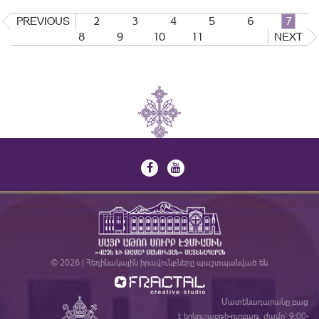
PREVIOUS
2
3
4
5
6
7
8
9
10
11
NEXT
© 2026 | Հեղինակային իրավունքները պաշտպանված են
Մատենադարանը բաց
է երկուշաբթի-ուրբաթ, ժամը` 9:00-