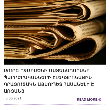
ՍՈՒՐԲ ԷՋՄԻԱԾՆԻ ՄԱՏԵՆԱԴԱՐԱՆԻ
ՊԱՐԲԵՐԱԿԱՆՆԵՐԻ ԷԼԵԿՏՐՈՆԱՅԻՆ
ԳՐԱՑՈՒՑԱԿՆ ԱՅՍՈՒՀԵՏ ՀԱՍԱՆԵԼԻ Է
ԱՌՑԱՆՑ
15 06 2021
READ MORE