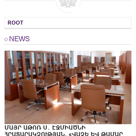
ROOT
NEWS
ՄԱՅՐ ԱԹՈՌ Ս․ ԷՋՄԻԱԾՆԻ
ՀՐԱՏԱՐԱԿՉՈՒԹՅԱՆ, «ՎԱՉԵ ԵՎ ԹԱՄԱՐ