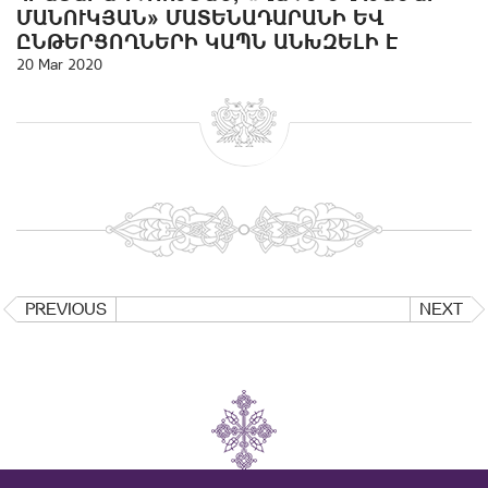
ՄԱՆՈՒԿՅԱՆ» ՄԱՏԵՆԱԴԱՐԱՆԻ ԵՎ
ԸՆԹԵՐՑՈՂՆԵՐԻ ԿԱՊՆ ԱՆԽԶԵԼԻ Է
20 Mar 2020
PREVIOUS
NEXT