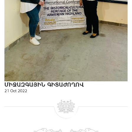
ՄԻՋԱԶԳԱՅԻՆ ԳԻՏԱԺՈՂՈՎ
21 Oct 2022