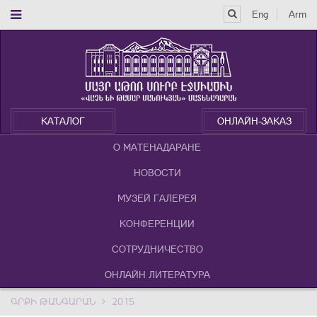
Eng
Arm
КАТАЛОГ
ОНЛАЙН-ЗАКАЗ
О МАТЕНАДАРАНЕ
НОВОСТИ
МУЗЕЙ ГАЛЕРЕЯ
КОНФЕРЕНЦИИ
СОТРУДНИЧЕСТВО
ОНЛАЙН ЛИТЕРАТУРА
ԳՐՔԻ ԹԱՆԳԱՐԱՆ
2015