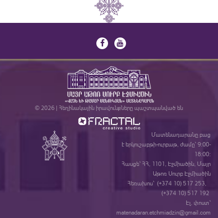
© 2026 | Հեղինակային իրավունքները պաշտպանված են
Մատենադարանը բաց
է երկուշաբթի-ուրբաթ, ժամը` 9:00-
18:00:
Հասցե` ՀՀ, 1101, Էջմիածին, Մայր
Աթոռ Սուրբ Էջմիածին
Հեռախոս` (+374 10) 517 253,
(+374 10) 517 192
Էլ. փոստ`
matenadaran.etchmiadzin@gmail.com