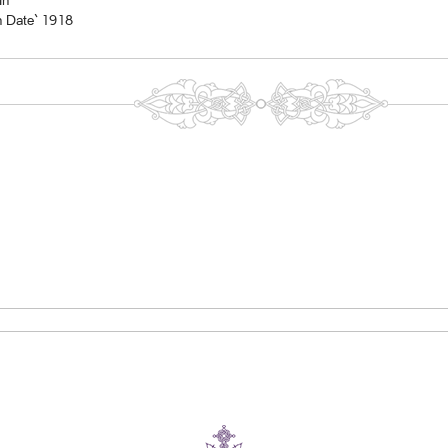
In
n Date` 1918