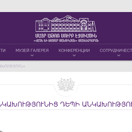
ТИ
МУЗЕЙ ГАЛЕРЕЯ
КОНФЕРЕНЦИИ
СОТРУДНИЧЕС
ԱԽՈՒԹՅՈՒՆ»
ՆԿԱԽՈՒԹՅՈՒՆԻՑ ԴԵՊԻ ԱՆԿԱԽՈՒԹՅՈ