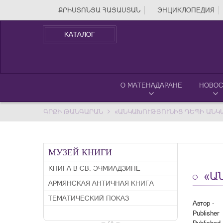
ՔՐԻՍՏՈՆՅԱ ՀԱՅԱՍՏԱՆ
ЭНЦИКЛОПЕДИЯ
КАТАЛОГ
О МАТЕНАДАРАНЕ
НОВОС
ԳՐՔԻ ԹԱՆԳԱՐԱՆ
«ԱՆԿԱԽՈՒԹՅՈՒՆԻՑ ԴԵՊԻ ԱՆԿ
МУЗЕЙ КНИГИ
КНИГА В СВ. ЭЧМИАДЗИНЕ
«Ա
АРМЯНСКАЯ АНТИЧНАЯ КНИГА
ТЕМАТИЧЕСКИЙ ПОКАЗ
Автор -
Publisher