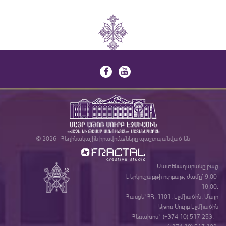
© 2026 | Հեղինակային իրավունքները պաշտպանված են
Մատենադարանը բաց
է երկուշաբթի-ուրբաթ, ժամը` 9:00-
18:00:
Հասցե` ՀՀ, 1101, Էջմիածին, Մայր
Աթոռ Սուրբ Էջմիածին
Հեռախոս` (+374 10) 517 253,