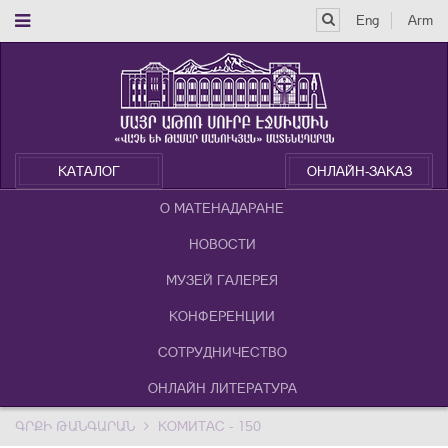
Eng
Arm
КАТАЛОГ
ОНЛАЙН-ЗАКАЗ
О МАТЕНАДАРАНЕ
НОВОСТИ
МУЗЕЙ ГАЛЕРЕЯ
КОНФЕРЕНЦИИ
СОТРУДНИЧЕСТВО
ОНЛАЙН ЛИТЕРАТУРА
ԳՐՔԻ ԹԱՆԳԱՐԱՆ
КОМИТАС - 150