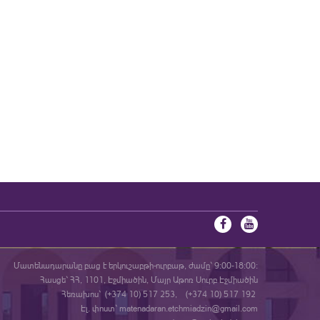
Մատենադարանը բաց է երկուշաբթի-ուրբաթ, ժամը` 9:00-18:00:
Հասցե` ՀՀ, 1101, Էջմիածին, Մայր Աթոռ Սուրբ Էջմիածին
Հեռախոս` (+374 10) 517 253, (+374 10) 517 192
Էլ. փոստ` matenadaran.etchmiadzin@gmail.com