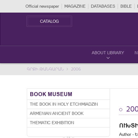
Official newspaper
MAGAZINE
DATABASES
BIBLE
CATALOG
ABOUT LIBRARY
N
ԳՐՔԻ ԹԱՆԳԱՐԱՆ
2006
BOOK MUSEUM
THE BOOK IN HOLY ETCHMIADZIN
20
ARMENIAN ANCIENT BOOK
THEMATIC EXHIBITION
ՈՒԽՏ
Author - 