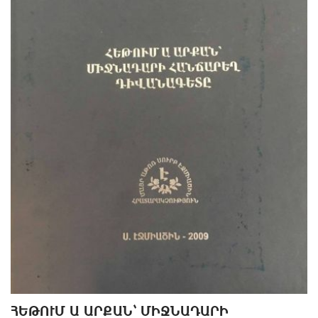
ՀԵԹՈՒՄ Ա ԱՐՔԱՆ` ՄԻՋՆԱԴԱՐԻ