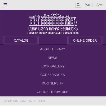
Рус
Arm
CATALOG
ONLINE ORDER
ABOUT LIBRARY
NEWS
BOOK GALLERY
CONFERANCES
PARTNERSHIP
ONLINE LITERATURE
ԳՐՔԻ ԹԱՆԳԱՐԱՆ
2009