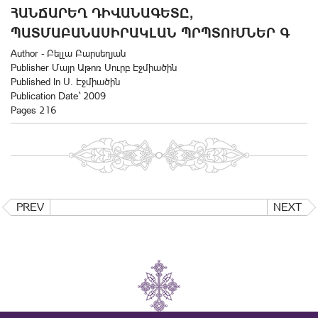
ՀԱՆՃԱՐԵՂ ԴԻՎԱՆԱԳԵՏԸ,
ՊԱՏՄԱԲԱՆԱՍԻՐԱԿԼԱՆ ՊՐՊՏՈՒՄՆԵՐ Գ
Author - Բելլա Բարսեղյան
Publisher Մայր Աթոռ Սուրբ Էջմիածին
Published In Ս. Էջմիածին
Publication Date` 2009
Pages 216
PREV
NEXT