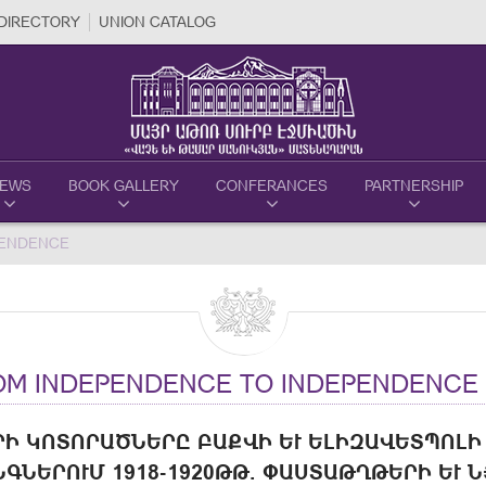
DIRECTORY
UNION CATALOG
EWS
BOOK GALLERY
CONFERANCES
PARTNERSHIP
PENDENCE
M INDEPENDENCE TO INDEPENDENCE
Ի ԿՈՏՈՐԱԾՆԵՐԸ ԲԱՔՎԻ ԵՒ ԵԼԻԶԱՎԵՏՊՈԼԻ Ն
ՆԵՐՈՒՄ 1918-1920ԹԹ. ՓԱՍՏԱԹՂԹԵՐԻ ԵՒ ՆՅՈ