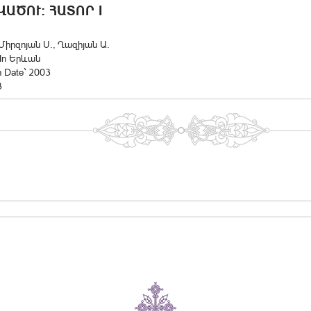
ԾՈՒ: ՀԱՏՈՐ I
 Միրզոյան Ս., Ղազիյան Ա.
 In Երևան
n Date` 2003
3