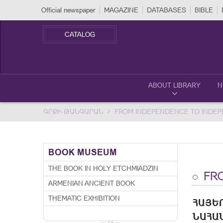
Official newspaper
MAGAZINE
DATABASES
BIBLE
CATALOG
ABOUT LIBRARY
N
ԳՐՔԻ ԹԱՆԳԱՐԱՆ
FROM INDEPENDENCE TO INDE
BOOK MUSEUM
THE BOOK IN HOLY ETCHMIADZIN
FRO
ARMENIAN ANCIENT BOOK
THEMATIC EXHIBITION
ՀԱՅԵՐ
ԱՀԱՆԳ