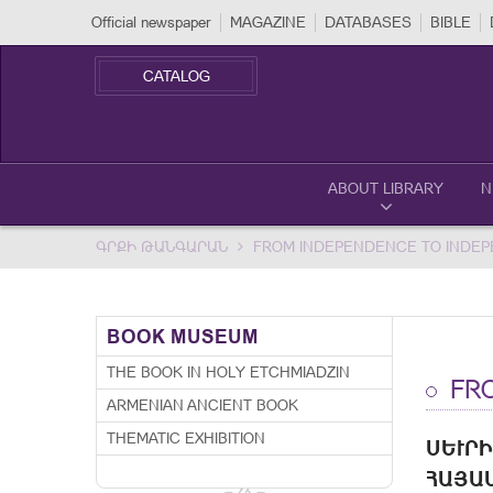
Official newspaper
MAGAZINE
DATABASES
BIBLE
CATALOG
ABOUT LIBRARY
N
ԳՐՔԻ ԹԱՆԳԱՐԱՆ
FROM INDEPENDENCE TO INDE
BOOK MUSEUM
THE BOOK IN HOLY ETCHMIADZIN
FRO
ARMENIAN ANCIENT BOOK
THEMATIC EXHIBITION
ՍԵՒՐԻ
ՅԱՍՏ