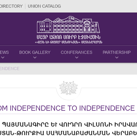
DIRECTORY
UNION CATALOG
EWS
BOOK GALLERY
CONFERANCES
PARTNERSHIP
PENDENCE
M INDEPENDENCE TO INDEPENDENCE
 ՊԱՅՄԱՆԱԳԻՐԸ ԵՒ ՎՈՒԴՐՈ ՎԻԼՍՈՆԻ ԻՐԱՎԱՐԱ
ԱՆ-ԹՈՒՐՔԻԱ ՍԱՀՄԱՆԱԲԱԺԱՆՄԱՆ ՎԵՐԱԲԵՐՅ