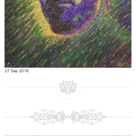
27 Sep 2018