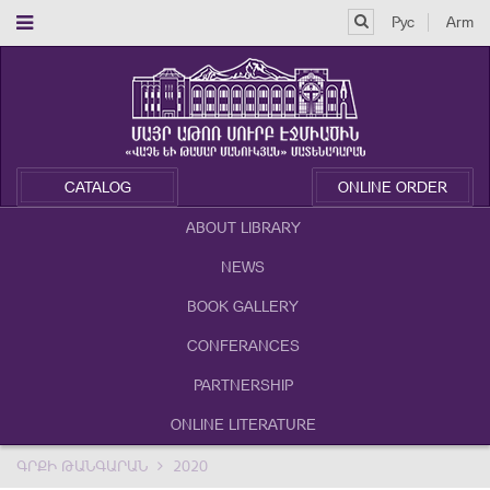
Рус
Arm
CATALOG
ONLINE ORDER
ABOUT LIBRARY
NEWS
BOOK GALLERY
CONFERANCES
PARTNERSHIP
ONLINE LITERATURE
ԳՐՔԻ ԹԱՆԳԱՐԱՆ
2020