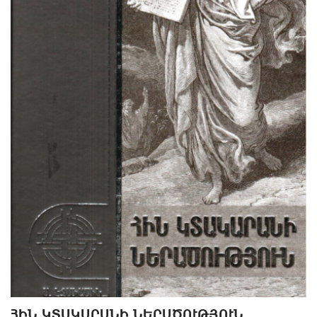
ՀԻՆ ԿՏԱԿԱՐԱՆԻ ՆԵՐԱԾՈՒԹՅՈՒՆ