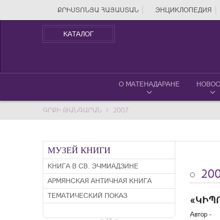
ՔՐԻՍՏՈՆՅԱ ՀԱՅԱՍՏԱՆ
ЭНЦИКЛОПЕДИЯ
КАТАЛОГ
О МАТЕНАДАРАНЕ
НОВОС
ԳՐՔԻ ԹԱՆԳԱՐԱՆ
2007
МУЗЕЙ КНИГИ
КНИГА В СВ. ЭЧМИАДЗИНЕ
20
АРМЯНСКАЯ АНТИЧНАЯ КНИГА
ТЕМАТИЧЕСКИЙ ПОКАЗ
«ԿԻՊ
Автор -