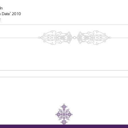
In
n Date` 2010
2