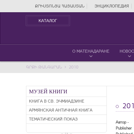
ՔՐԻՍՏՈՆՅԱ ՀԱՅԱՍՏԱՆ
ЭНЦИКЛОПЕДИЯ
КАТАЛОГ
О МАТЕНАДАРАНЕ
НОВОС
ԳՐՔԻ ԹԱՆԳԱՐԱՆ
2010
МУЗЕЙ КНИГИ
КНИГА В СВ. ЭЧМИАДЗИНЕ
20
АРМЯНСКАЯ АНТИЧНАЯ КНИГА
ТЕМАТИЧЕСКИЙ ПОКАЗ
Автор -
Publisher