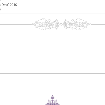
In
n Date` 2010
5