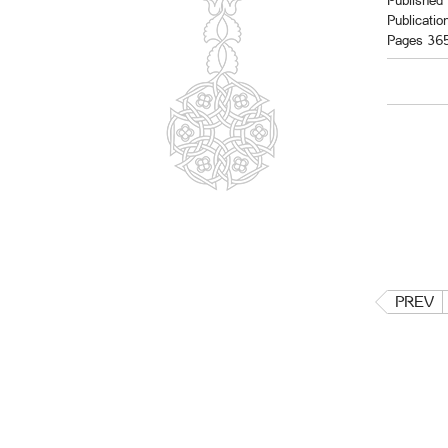
Published 
Publicatio
Pages 36
PREV