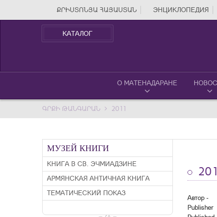
ՔՐԻՍՏՈՆՅԱ ՀԱՅԱՍՏԱՆ
ЭНЦИКЛОПЕДИЯ
КАТАЛОГ
О МАТЕНАДАРАНЕ
НОВОС
ԳՐՔԻ ԹԱՆԳԱՐԱՆ
2011
МУЗЕЙ КНИГИ
КНИГА В СВ. ЭЧМИАДЗИНЕ
201
АРМЯНСКАЯ АНТИЧНАЯ КНИГА
ТЕМАТИЧЕСКИЙ ПОКАЗ
Автор -
Publisher