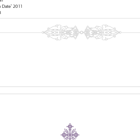
In
n Date` 2011
8