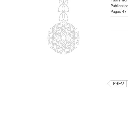
Published 
Publicatio
Pages 47
PREV