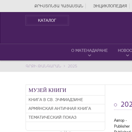
ՔՐԻՍՏՈՆՅԱ ՀԱՅԱՍՏԱՆ
ЭНЦИКЛОПЕДИЯ
КАТАЛОГ
О МАТЕНАДАРАНЕ
НОВОС
ԳՐՔԻ ԹԱՆԳԱՐԱՆ
2025
МУЗЕЙ КНИГИ
КНИГА В СВ. ЭЧМИАДЗИНЕ
20
АРМЯНСКАЯ АНТИЧНАЯ КНИГА
ТЕМАТИЧЕСКИЙ ПОКАЗ
Автор -
Publisher