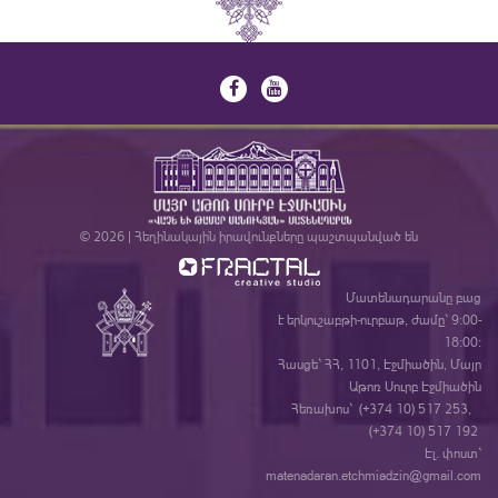
© 2026 | Հեղինակային իրավունքները պաշտպանված են
Մատենադարանը բաց
է երկուշաբթի-ուրբաթ, ժամը` 9:00-
18:00:
Հասցե` ՀՀ, 1101, Էջմիածին, Մայր
Աթոռ Սուրբ Էջմիածին
Հեռախոս` (+374 10) 517 253,
(+374 10) 517 192
Էլ. փոստ`
matenadaran.etchmiadzin@gmail.com