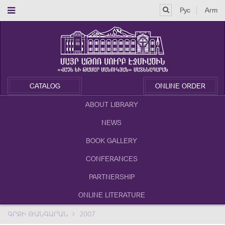
Рус
Arm
CATALOG
ONLINE ORDER
ABOUT LIBRARY
NEWS
BOOK GALLERY
CONFERANCES
PARTNERSHIP
ONLINE LITERATURE
ԳՐՔԻ ԹԱՆԳԱՐԱՆ
2007