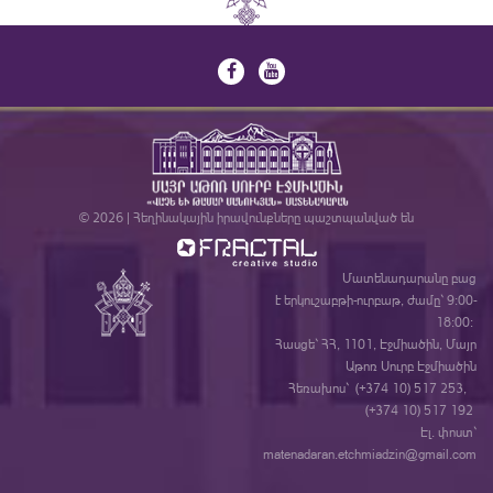
© 2026 | Հեղինակային իրավունքները պաշտպանված են
Մատենադարանը բաց
է երկուշաբթի-ուրբաթ, ժամը` 9:00-
18:00:
Հասցե` ՀՀ, 1101, Էջմիածին, Մայր
Աթոռ Սուրբ Էջմիածին
Հեռախոս` (+374 10) 517 253,
(+374 10) 517 192
Էլ. փոստ`
matenadaran.etchmiadzin@gmail.com