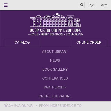
Рус
Arm
CATALOG
ONLINE ORDER
ABOUT LIBRARY
NEWS
BOOK GALLERY
CONFERANCES
PARTNERSHIP
ONLINE LITERATURE
ԳՐՔԻ ԹԱՆԳԱՐԱՆ
FROM INDEPENDENCE TO