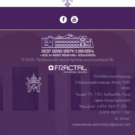
© 2026 | Հեղինակային իրավունքները պաշտպանված են
Մատենադարանը բաց
է երկուշաբթի-ուրբաթ, ժամը` 9:00-
18:00:
Հասցե` ՀՀ, 1101, Էջմիածին, Մայր
Աթոռ Սուրբ Էջմիածին
Հեռախոս` (+374 10) 517 253,
(+374 10) 517 192
Էլ. փոստ`
matenadaran.etchmiadzin@gmail.com