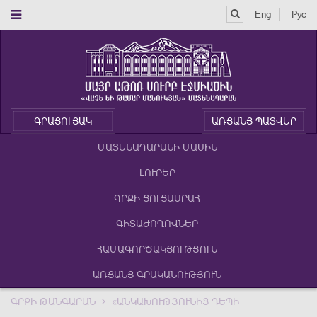
Eng
Рус
ԳՐԱՑՈՒՑԱԿ
ԱՌՑԱՆՑ ՊԱՏՎԵՐ
ՄԱՏԵՆԱԴԱՐԱՆԻ ՄԱՍԻՆ
ԼՈՒՐԵՐ
ԳՐՔԻ ՑՈՒՑԱՍՐԱՀ
ԳԻՏԱԺՈՂՈՎՆԵՐ
ՀԱՄԱԳՈՐԾԱԿՑՈՒԹՅՈՒՆ
ԱՌՑԱՆՑ ԳՐԱԿԱՆՈՒԹՅՈՒՆ
ԳՐՔԻ ԹԱՆԳԱՐԱՆ
«ԱՆԿԱԽՈՒԹՅՈՒՆԻՑ ԴԵՊԻ