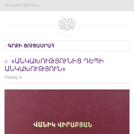
ԱՆԿԱԽՈՒԹՅՈՒՆ»
ԳՐՔԻ ՑՈՒՑԱՍՐԱՀ
«ԱՆԿԱԽՈՒԹՅՈՒՆԻՑ ԴԵՊԻ
ԱՆԿԱԽՈՒԹՅՈՒՆ»
Բեռնել