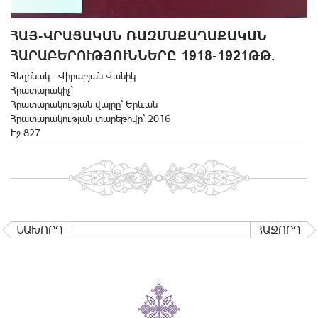
ՀԱՅ-ՎՐԱՑԱԿԱՆ ՌԱԶՄԱՔԱՂԱՔԱԿԱՆ
ՀԱՐԱԲԵՐՈՒԹՅՈՒՆՆԵՐԸ 1918-1921ԹԹ.
Հեղինակ - Վիրաբյան Վանիկ
Հրատարակիչ`
Հրատարակության վայրը` Երևան
Հրատարակության տարեթիվը` 2016
Էջ 827
ՆԱԽՈՐԴ
ՀԱՋՈՐԴ