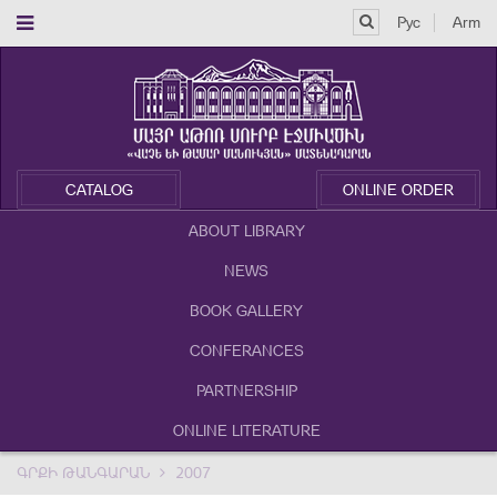
Рус
Arm
CATALOG
ONLINE ORDER
ABOUT LIBRARY
NEWS
BOOK GALLERY
CONFERANCES
PARTNERSHIP
ONLINE LITERATURE
ԳՐՔԻ ԹԱՆԳԱՐԱՆ
2007