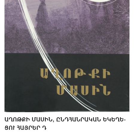
Ա­ՂՈԹ­ՔԻ ՄԱ­ՍԻՆ, ԸՆԴ­ՀԱՆ­ՐԱ­ԿԱՆ Ե­ԿԵ­ՂԵ­
ՑՈՒ ՀԱՅ­ՐԵՐ Դ