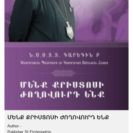
ՄԵՆՔ ՔՐԻՍՏՈՍԻ ԺՈՂՈՎՈՒՐԴ ԵՆՔ
Author -
Publisher St Etchmiadzin