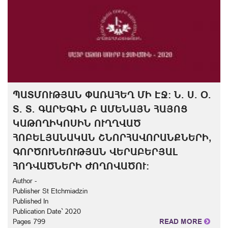
ՊԱՏՄՈՒԹՅԱՆ ՓԱՌԱՀԵՂ ՄԻ ԷՋ: Ն. Ս. Օ.
Տ. Տ. ԳԱՐԵԳԻՆ Բ ԱՄԵՆԱՅՆ ՀԱՅՈՑ
ԿԱԹՈՂԻԿՈՍԻՆ ՈՒՂՂՎԱԾ
ՀՈԲԵԼՅԱՆԱԿԱՆ ՇՆՈՐՀԱՎՈՐԱՆՔՆԵՐԻ,
ԳՈՐԾՈՒՆԵՈՒԹՅԱՆ ՎԵՐԱԲԵՐՅԱԼ
ՀՈԴՎԱԾՆԵՐԻ ԺՈՂՈՎԱԾՈՒ:
Author -
Publisher St Etchmiadzin
Published In
Publication Date` 2020
Pages 799
READ MORE