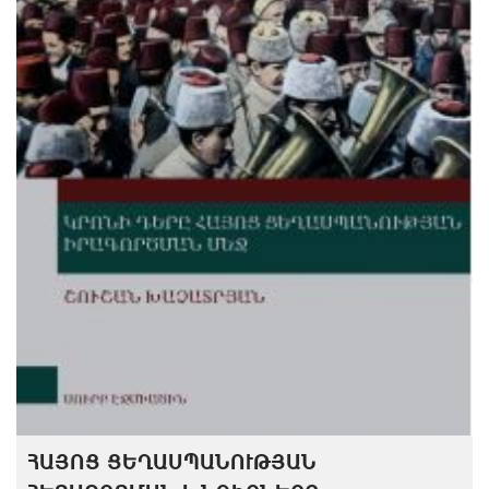
ՀԱՅՈՑ ՑԵՂԱՍՊԱՆՈՒԹՅԱՆ