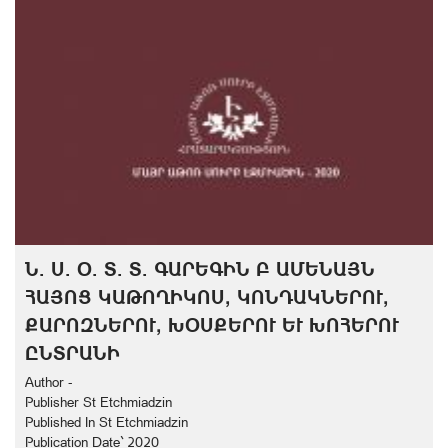
Ն. Ս. Օ. Տ. Տ. ԳԱՐԵԳԻՆ Բ ԱՄԵՆԱՅՆ
ՀԱՅՈՑ ԿԱԹՈՂԻԿՈՍ, ԿՈՆԴԱԿՆԵՐՈՒ,
ՔԱՐՈԶՆԵՐՈՒ, ԽՕՍՔԵՐՈՒ ԵՒ ԽՈՀԵՐՈՒ
ԸՆՏՐԱՆԻ
Author -
Publisher St Etchmiadzin
Published In St Etchmiadzin
Publication Date` 2020