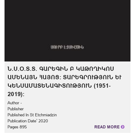
Ն.Ս.Օ.Տ.Տ. ԳԱՐԵԳԻՆ Բ ԿԱԹՈՂԻԿՈՍ
ԱՄԵՆԱՅՆ ՀԱՅՈՑ: ՏԱՐԵԳՐՈՒԹՅՈՒՆ ԵՒ Կ
ԵՆՍԱՄԱՏԵՆԱԳԻՏՈՒԹՅՈՒՆ (1951-2
019):
Author -
Publisher
Published In St Etchmiadzin
Publication Date` 2020
Pages 895
READ MORE