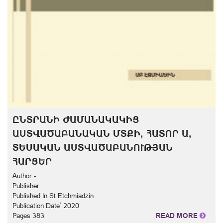
ԸՆՏՐԱՆԻ ԺԱՄԱՆԱԿԱԿԻՑ
ԱՍՏՎԱԾԱԲԱՆԱԿԱՆ ՄՏՔԻ, ՀԱՏՈՐ Ա,
ՏԵՍԱԿԱՆ ԱՍՏՎԱԾԱԲԱՆՈՒԹՅԱՆ
ՀԱՐՑԵՐ
Author -
Publisher
Published In St Etchmiadzin
Publication Date` 2020
Pages 383
READ MORE