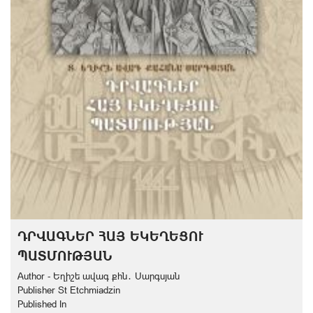
ԴՐՎԱԳՆԵՐ ՀԱՅ ԵԿԵՂԵՑՈՒ
ՊԱՏՄՈՒԹՅԱՆ
Author - Եղիշե ավագ քհն․ Սարգսյան
Publisher St Etchmiadzin
Published In