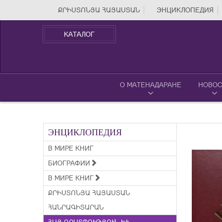
ՔՐԻՍՏՈՆՅԱ ՀԱՅԱՍՏԱՆ
ЭНЦИКЛОПЕДИЯ
КАТАЛОГ
О МАТЕНАДАРАНЕ
НОВОС
ЭНЦИКЛОПЕДИЯ
В МИРЕ КНИГ
БИОГРАФИИ
В МИРЕ КНИГ
ՔՐԻՍՏՈՆՅԱ ՀԱՅԱՍՏԱՆ
ՀԱՆՐԱԳԻՏԱՐԱՆ