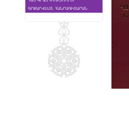
ՀԱՅ ԳՐԱՏՊՈՒԹՅՈՒՆ ԵՒ Գ
ՐՔԱՐՎԵՍՏ. ՀԱՆՐԱԳԻՏԱՐԱՆ