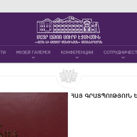
ТИ
МУЗЕЙ ГАЛЕРЕЯ
КОНФЕРЕНЦИИ
СОТРУДНИЧЕС
ՀԱՅ ԳՐԱՏՊՈՒԹՅՈՒՆ Ե