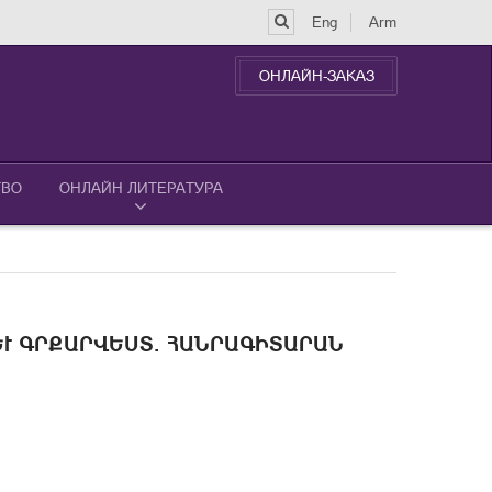
Eng
Arm
ОНЛАЙН-ЗАКАЗ
ТВО
ОНЛАЙН ЛИТЕРАТУРА
Ւ ԳՐՔԱՐՎԵՍՏ. ՀԱՆՐԱԳԻՏԱՐԱՆ