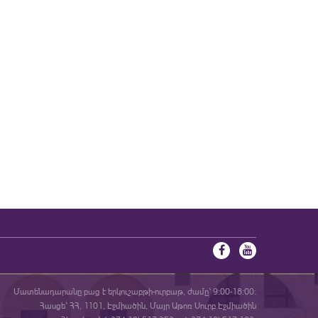
Մատենադարանը բաց է երկուշաբթի-ուրբաթ, ժամը` 9:00-18:00:
Հասցե` ՀՀ, 1101, Էջմիածին, Մայր Աթոռ Սուրբ Էջմիածին