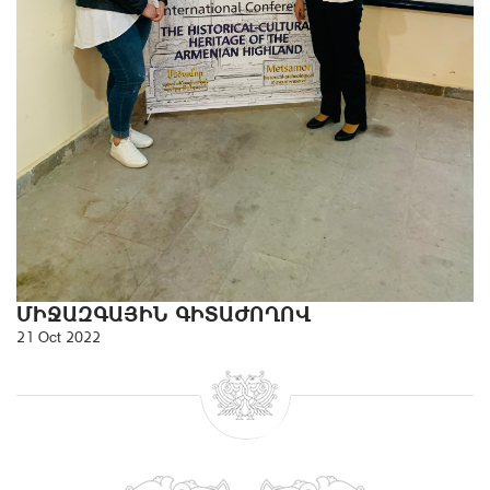
ՄԻՋԱԶԳԱՅԻՆ ԳԻՏԱԺՈՂՈՎ
21 Oct 2022