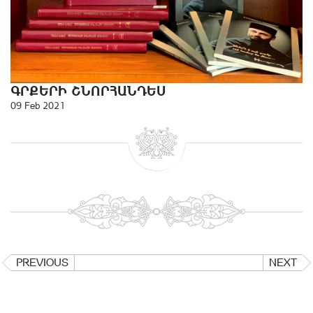
ԳՐՔԵՐԻ ՇՆՈՐՀԱՆԴԵՍ
09 Feb 2021
PREVIOUS
NEXT