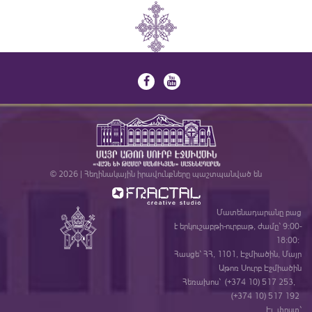
© 2026 | Հեղինակային իրավունքները պաշտպանված են
Մատենադարանը բաց
է երկուշաբթի-ուրբաթ, ժամը` 9:00-
18:00:
Հասցե` ՀՀ, 1101, Էջմիածին, Մայր
Աթոռ Սուրբ Էջմիածին
Հեռախոս` (+374 10) 517 253,
(+374 10) 517 192
Էլ. փոստ`