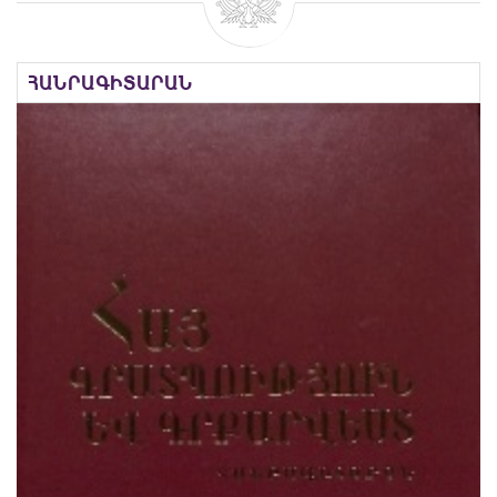
ՀԱՆՐԱԳԻՏԱՐԱՆ