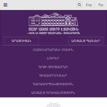
Eng
Рус
ԳՐԱՑՈՒՑԱԿ
ԱՌՑԱՆՑ ՊԱՏՎԵՐ
ՄԱՏԵՆԱԴԱՐԱՆԻ ՄԱՍԻՆ
ԼՈՒՐԵՐ
ԳՐՔԻ ՑՈՒՑԱՍՐԱՀ
ԳԻՏԱԺՈՂՈՎՆԵՐ
ՀԱՄԱԳՈՐԾԱԿՑՈՒԹՅՈՒՆ
ԱՌՑԱՆՑ ԳՐԱԿԱՆՈՒԹՅՈՒՆ