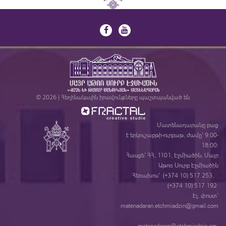
© 2026 | Հեղինակային իրավունքները պաշտպանված են
Մատենադարանը բաց
է երկուշաբթի-ուրբաթ, ժամը` 9:00-
18:00:
Հասցե` ՀՀ, 1101, Էջմիածին, Մայր
Աթոռ Սուրբ Էջմիածին
Հեռախոս` (+374 10) 517 253,
(+374 10) 517 192
Էլ. փոստ`
matenadaran.etchmiadzin@gmail.com