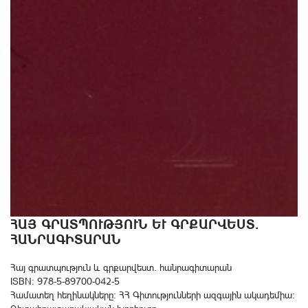
ՀԱՅ ԳՐԱՏՊՈՒԹՅՈՒՆ ԵՒ ԳՐՔԱՐՎԵՍՏ. Հ
ԱՆՐԱԳԻՏԱՐԱՆ
Հայ գրատպություն և գրքարվեստ. հանրագիտարան
ISBN: 978-5-89700-042-5
Համատեղ հեղինակները: ՀՀ Գիտությունների ազգային ակադեմիա: