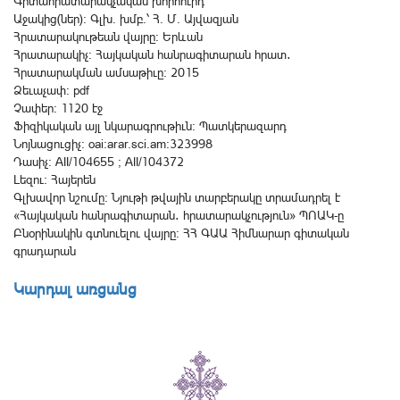
Գիտահրատարակչական խորհուրդ
Աջակից(ներ): Գլխ. խմբ.՝ Հ. Մ. Այվազյան
Հրատարակութեան վայրը: Երևան
Հրատարակիչ: Հայկական հանրագիտարան հրատ․
Հրատարակման ամսաթիւը: 2015
Ձեւաչափ: pdf
Չափեր: 1120 էջ
Ֆիզիկական այլ նկարագրութիւն: Պատկերազարդ
Նոյնացուցիչ: oai:arar.sci.am:323998
Դասիչ: AII/104655 ; AII/104372
Լեզու: Հայերեն
Գլխավոր նշումը: Նյութի թվային տարբերակը տրամադրել է
«Հայկական հանրագիտարան․ հրատարակչություն» ՊՈԱԿ-ը
Բնօրինակին գտնուելու վայրը: ՀՀ ԳԱԱ Հիմնարար գիտական
գրադարան
Կարդալ առցանց