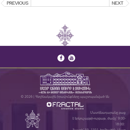
PREVIOUS
NEXT
© 2026 | Հեղինակային իրավունքները պաշտպանված են
Մատենադարանը բաց
է երկուշաբթի-ուրբաթ, ժամը` 9:00-
18:00:
Հասցե` ՀՀ, 1101, Էջմիածին, Մայր