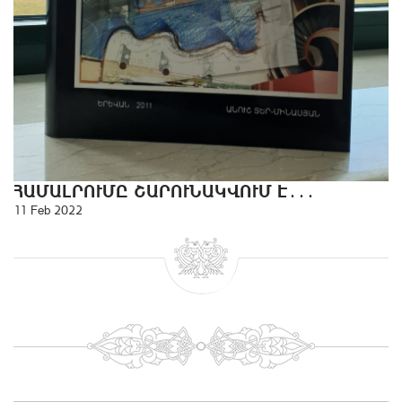
ՀԱՄԱԼՐՈՒՄԸ ՇԱՐՈՒՆԱԿՎՈՒՄ Է․․․
11 Feb 2022