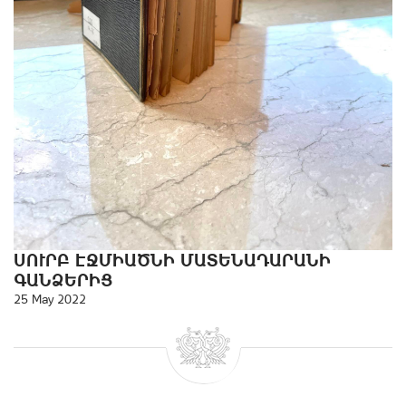
ՍՈՒՐԲ ԷՋՄԻԱԾՆԻ ՄԱՏԵՆԱԴԱՐԱՆԻ
ԳԱՆՁԵՐԻՑ
25 May 2022