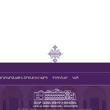
ԳՐԱԴԱՐԱՆԱՅԻՆ ՕՐԵՆՔ ԵՎ ԿԱՐԳ
ՀՂՈՒՄՆԵՐ
ԿԱՊ
© 2026 | Հեղինակային իրավունքները պաշտպանված են