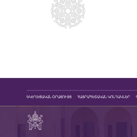
ԵԿԵՂԵՑԱԿԱՆ ՕՐԱՑՈՒՅՑ
ՀԱՅՐԱՊԵՏԱԿԱՆ ԿՈՆԴԱԿՆԵՐ