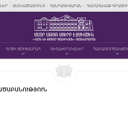
ՆԵՐ
ԱՍՏՎԱԾԱՇՈՒՆՉ
ՀԱՆՐԱԳԻՏԱՐԱՆ
ՀԱՄԱՀԱՎԱՔ ԳՐԱՑՈՒ
ԳՐՔԻ ՑՈՒՑԱՍՐԱՀ
ԳԻՏԱԺՈՂՈՎՆԵՐ
ՀԱՄԱԳՈՐԾԱԿՑՈ
ԱԾԱԲԱՆՈՒԹՅՈՒՆ