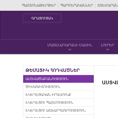
ՊԱՇՏՈՆԱԹԵՐԹԵՐ
ՊԱՐԲԵՐԱԿԱՆՆԵՐ
ՇՏԵՄԱՐԱՆ
ԳՐԱՑՈՒՑԱԿ
ՄԱՏԵՆԱԴԱՐԱՆԻ ՄԱՍԻՆ
ԼՈՒՐԵՐ
ԹԵՄԱՏԻԿ ՀՈԴՎԱԾՆԵՐ
ԱՍՏՎԱԾԱԲԱՆՈՒԹՅՈՒՆ
ԱՍՏՎ
ԾԻՍԱԳԻՏՈՒԹՅՈՒՆ
ԵԿԵՂԵՑԱԿԱՆ ԻՐԱՎՈՒՆՔ
ԵԿԵՂԵՑՈՒ ՊԱՏՄՈՒԹՅՈՒՆ
ԵԿԵՂԵՑՈՒ ԱՇԽԱՐՀԱԳՐՈՒԹՅՈՒՆ