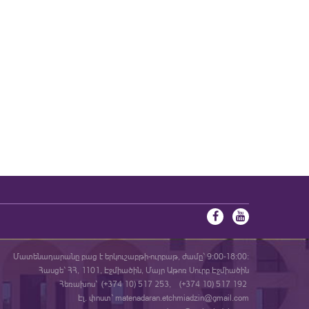
Մատենադարանը բաց է երկուշաբթի-ուրբաթ, ժամը` 9:00-18:00:
Հասցե` ՀՀ, 1101, Էջմիածին, Մայր Աթոռ Սուրբ Էջմիածին
Հեռախոս` (+374 10) 517 253, (+374 10) 517 192
Էլ. փոստ` matenadaran.etchmiadzin@gmail.com