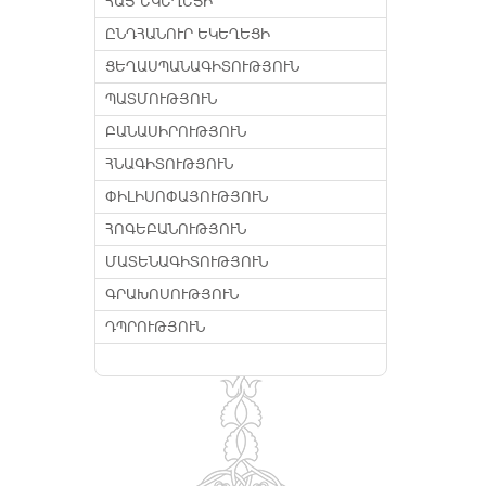
ՀԱՅ ԵԿԵՂԵՑԻ
ԸՆԴՀԱՆՈՒՐ ԵԿԵՂԵՑԻ
ՑԵՂԱՍՊԱՆԱԳԻՏՈՒԹՅՈՒՆ
ՊԱՏՄՈՒԹՅՈՒՆ
ԲԱՆԱՍԻՐՈՒԹՅՈՒՆ
ՀՆԱԳԻՏՈՒԹՅՈՒՆ
ՓԻԼԻՍՈՓԱՅՈՒԹՅՈՒՆ
ՀՈԳԵԲԱՆՈՒԹՅՈՒՆ
ՄԱՏԵՆԱԳԻՏՈՒԹՅՈՒՆ
ԳՐԱԽՈՍՈՒԹՅՈՒՆ
ԴՊՐՈՒԹՅՈՒՆ