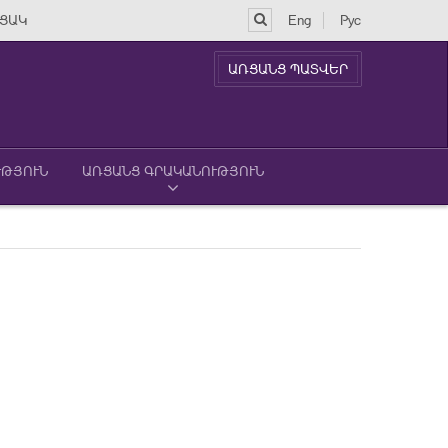
ՑԱԿ
Eng
Рус
ԱՌՑԱՆՑ ՊԱՏՎԵՐ
ՒԹՅՈՒՆ
ԱՌՑԱՆՑ ԳՐԱԿԱՆՈՒԹՅՈՒՆ