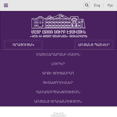
Eng
Рус
ԳՐԱՑՈՒՑԱԿ
ԱՌՑԱՆՑ ՊԱՏՎԵՐ
ՄԱՏԵՆԱԴԱՐԱՆԻ ՄԱՍԻՆ
ԼՈՒՐԵՐ
ԳՐՔԻ ՑՈՒՑԱՍՐԱՀ
ԳԻՏԱԺՈՂՈՎՆԵՐ
ՀԱՄԱԳՈՐԾԱԿՑՈՒԹՅՈՒՆ
ԱՌՑԱՆՑ ԳՐԱԿԱՆՈՒԹՅՈՒՆ