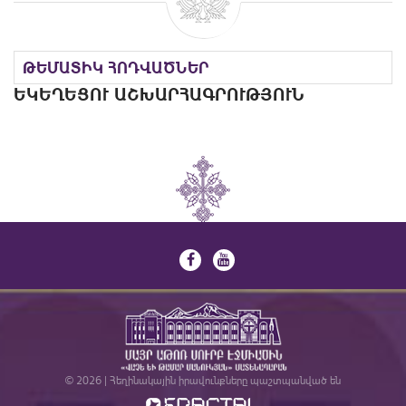
ԹԵՄԱՏԻԿ ՀՈԴՎԱԾՆԵՐ
ԵԿԵՂԵՑՈՒ ԱՇԽԱՐՀԱԳՐՈՒԹՅՈՒՆ
© 2026 | Հեղինակային իրավունքները պաշտպանված են