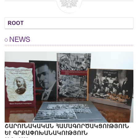
ROOT
NEWS
ՇԱՐՈՒՆԱԿԱԿԱՆ ՀԱՄԱԳՈՐԾԱԿՑՈՒԹՅՈՒՆ
ԵՒ ԳՐՔԱՓՈԽԱՆԱԿՈՒԹՅՈՒՆ