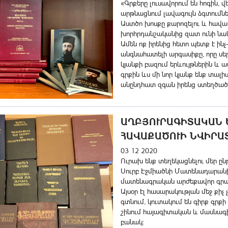
«Գրքերը լուսավորում են հոգին, 
արթնացնում լավագույն ձգտումնե
Աստծո խոսքը քարոզելու և հավատ
խորհրդանշականից զատ ունի նաև
Ամեն ոք իրենից հետո պետք է ին
անգնահատելի արգասիքը, որը սերո
կյանքի բազում երևույթներին և ա
գրքին ևս մի նոր կյանք ենք տալի
անընդհատ զգան իրենց ստեղծած գր
ԱՂԲՅՈՒՐԱԳԻՏԱԿԱՆ Ե
ՎԱՔԱԾՈՒԻ ՆՎԻՐԱՏՎ
03 12 2020
Ուրախ ենք տեղեկացնելու մեր ը
Սուրբ Էջմիածնի Մատենադարանին
մատենագրական արժեքավոր գրակա
Այսօր էլ հասարակության մեջ քիչ
գտնում, կուտակում են գիրք գրքի 
շինում հայագիտական և մասնագ
բանակ: