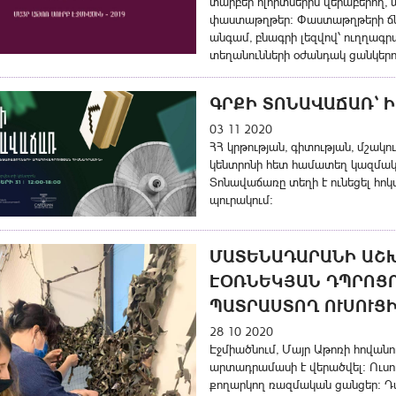
տարբեր ոլորտներին վերաբերող, 
փաստաթղթեր: Փաստաթղթերի ճնշ
անգամ, բնագրի լեզվով՝ ուղղագ
տեղանունների օժանդակ ցանկերո
ԳՐՔԻ ՏՈՆԱՎԱՃԱՌ` 
03 11 2020
ՀՀ կրթության, գիտության, մշակ
կենտրոնի հետ համատեղ կազմակե
Տոնավաճառը տեղի է ունեցել հո
պուրակում։
ՄԱՏԵՆԱԴԱՐԱՆԻ ԱՇ
ԷՕՌՆԵԿՅԱՆ ԴՊՐՈՑՈ
ՊԱՏՐԱՍՏՈՂ ՈՒՍՈՒՑ
28 10 2020
Էջմիածնում, Մայր Աթոռի հովան
արտադրամասի է վերածվել: Ուսու
քողարկող ռազմական ցանցեր: Դպ