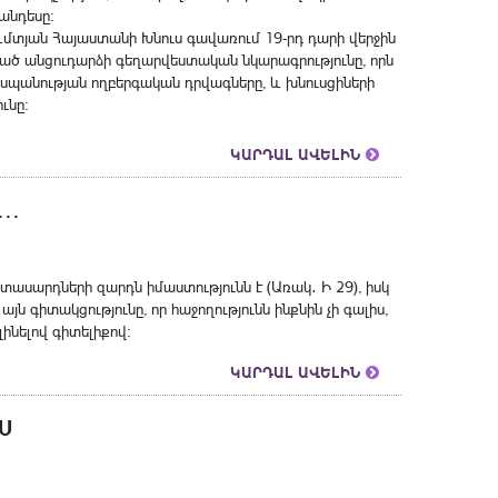
անդեսը։
մտյան Հայաստանի Խնուս գավառում 19-րդ դարի վերջին
եցած անցուդարձի գեղարվեստական նկարագրությունը, որն
ղասպանության ողբերգական դրվագները, և խնուսցիների
ւնը:
ԿԱՐԴԱԼ ԱՎԵԼԻՆ
․․
իտասարդների զարդն իմաստությունն է (Առակ․ Ի 29), իսկ
յն գիտակցությունը, որ հաջողությունն ինքնին չի գալիս,
լինելով գիտելիքով:
ԿԱՐԴԱԼ ԱՎԵԼԻՆ
Ս