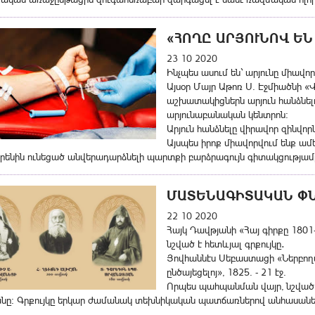
«ՀՈՂԸ ԱՐՅՈՒՆՈՎ ԵՆ
23 10 2020
Ինչպես ասում են` արյունը միավորո
Այսօր Մայր Աթոռ Ս. Էջմիածնի 
աշխատակիցներն արյուն հանձնել
արյունաբանական կենտրոն։
Արյուն հանձնելը վիրավոր զինվորն
Այսպես իրոք միավորվում ենք ամե
յրենին ունեցած անվերադարձնելի պարտքի բարձրագույն գիտակցությամ
ՄԱՏԵՆԱԳԻՏԱԿԱՆ Փ
22 10 2020
Հայկ Դավթյանի «Հայ գիրքը 1801-
նշված է հետևյալ գրքույկը․
Յովհաննէս Սեբաստացի «Ներբողա
ընծայեցելոյ», 1825. - 21 էջ.
Որպես պահպանման վայր, նշված 
նը։ Գրքույկը երկար ժամանակ տեխնիկական պատճառներով անհասանել