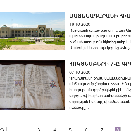
ՄԱՏԵՆԱԴԱՐԱՆԻ ՀԻՄ
18 10 2020
Ութ տարի առաջ այս օրը Մայր Ա
պաշտոնական բացման արարողութ
Ի գնահատություն եկեղեցասեր և 
Մանուկյանների, այն կոչվեց «Վ
ՀՈԿՏԵՄԲԵՐԻ 7-Ը ԳՐ
07 10 2020
Գրադարանի օրվա կապակցությ
անձնակազմը շնորհավորում է Հայ
հարգարժան գործընկերներին։ Մե
աղոթելով հայրենի սահմանների ա
զորության համար, միաժամանակ փ
ունենալը...
ՐԴ
3
4
5
6
7
8