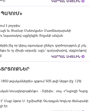
ԿԱՐԴԱԼ ԱՎԵԼԻՆ
 ՊԱՀՈՒՄ»
ւմ է բոլորիս։
«Վաչե եւ Թամար Մանուկյան» Մատենադարանի
ու նպատակով այցելեցին Յոլյանի անվան
երին ինչ որ կերպ օգտակար լինելու գործողություն չէ լոկ։
նքս եւ ոչ միայն արյամբ, այլև` գաղափարով, սկզբունքով
բ։
ԿԱՐԴԱԼ ԱՎԵԼԻՆ
ՆՏՐՏՈՒՔՆԵՐ
1850 թվականներին» գրքում 505 թվի ներքո (էջ 129)
կան նուագերգութիւնք». - Տփխիս : տպ. «Դպրոցի Հայոց
է՝ Մայր Աթոռ Ս. Էջմիածնի Գևորգյան հոգևոր ճեմարանի
ի էր։