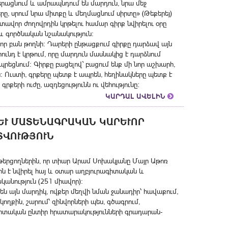
վերացնում և ամրապնդում են մարդուն, նրա մեջ
րը, սրում նրա միտքը և մեղմացնում սիրտը» (Թեքերեյ)
ավոր ժողովրդին կրթելու համար գիրք նվիրելու օրը
 գործնական նշանակություն:
չ-որ բան թողնի: Դարերի ընթացքում գիրքը դարձավ այն
ւնդ է կրթում, որը մարդուն մասնակից է դարձնում
պրեցնում: Գիրքը բացելով` բացում ենք մի նոր աշխարհ,
ս: Ուստի, գրքերը պետք է ապրեն, հեղինակները պետք է
քերի ուժը, ազդեցությունն ու վեհությունը:
ԿԱՐԴԱԼ ԱՎԵԼԻՆ
Ւ ՄԱՏԵՆԱԳՐԱԿԱՆ ԿԱՐԵՒՈՐ ՀԱ
ՈՒԹՅՈՒՆ
նթերցողներին, որ տիար Արամ Սոխակյանը Մայր Աթոռ
 է նվիրել հայ և օտար աղբյուրագիտական և
նություն (251 միավոր):
 չեն այն մարդիկ, ովքեր մեղվի նման ջանադիր՝ հավաքում,
կողքին, շարում՝ զինվորների պես, գծագրում,
իտական ընտիր հրատարակությունների գրադարան-