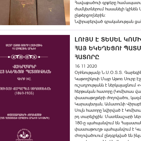
Հավաքածուի գրքերը համապատաս
ժամկետներում հասանելի կլինեն
ընթերցողներին:
Նվիրաբերված գրականության ցա
ԼՈՒՅՍ Է ՏԵՍԵԼ ԿՈ
ՀԱՅ ԵԿԵՂԵՑՈՒ ՊԱՏ
ՀԱՏՈՐԸ
16 11 2020
Օրհնությամբ Ն.Ս.Օ.Տ.Տ. Գարեգի
Կաթողիկոսի Մայր Աթոռ Սուրբ 
ուշադրությանն է ներկայացնում
հերթական հատորը (Կոմիտաս վար
փաստաթղթերի ժողովածու, կազմող
Կարապետյան, Ամատունի Վիրաբե
Սույն հատորը նվիրված է Կոմիտ
րդ տարելիցին: Մատենաշարի նե
180-ը պահպանվում են Հայաստան
փաստաթուղթ պահպանվում է Կահ
Ժողովածուում ընդգրկված են ին