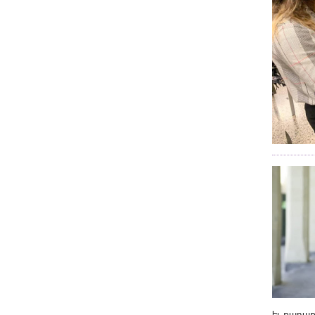
եւ քաղաք