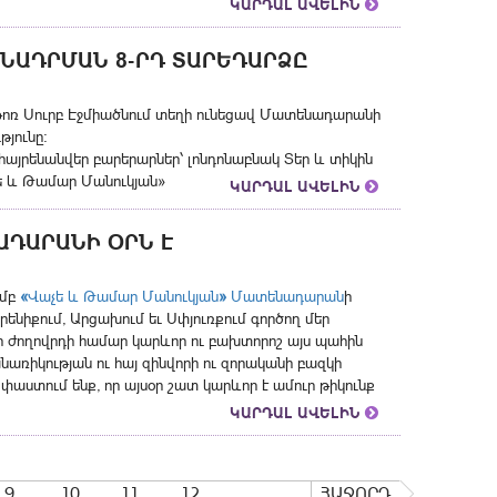
ԿԱՐԴԱԼ ԱՎԵԼԻՆ
ՆԱԴՐՄԱՆ 8-ՐԴ ՏԱՐԵԴԱՐՁԸ
թոռ Սուրբ Էջմիածնում տեղի ունեցավ Մատենադարանի
յունը։
հայրենանվեր բարերարներ՝ լոնդոնաբնակ Տեր և տիկին
աչե և Թամար Մանուկյան»
ԿԱՐԴԱԼ ԱՎԵԼԻՆ
ԱԴԱՐԱՆԻ ՕՐՆ Է
ամբ
«
Վաչե և Թամար Մանուկյան
»
Մատենադարան
ի
րենիքում, Արցախում եւ Սփյուռքում գործող մեր
ր ժողովրդի համար կարևոր ու բախտորոշ այս պահին
նառիկության ու հայ զինվորի ու զորականի բազկի
աստում ենք, որ այսօր շատ կարևոր է ամուր թիկունք
ԿԱՐԴԱԼ ԱՎԵԼԻՆ
9
10
11
12
ՀԱՋՈՐԴ