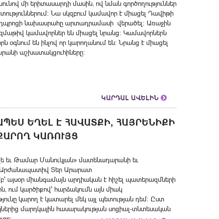
ւնով մի երիտասարդի մասին, ով նման գործողություններ
ություններում։ Նա սկզբում կամավոր է միացել Դավիթի
ն» դպրոցի նախասրահը արտադրամասի վերածել։ Առաջին
ազմաթիվ կամավորներ են միացել նրանց։ Կամավորներն
 օգնում են ինչով որ կարողանում են։ Նրանց է միացել
արանի աշխատակցուհիները։
ԿԱՐԴԱԼ ԱՎԵԼԻՆ
ՊԵՍ ԵՂԵԼ Է ՀԱՎԱՏՔԻ, ՀԱՅՐԵՆԻՔԻ
ՔԱՐՈՂ ԿԱՌՈՒՅՑ
չե եւ Թամար Մանուկյան» մատենադարանի եւ
ն Արժանապատիվ Տեր Արարատ
՝ այսօր միանգամայն արդիական է հիշել պատերազմների
ն, ում կարծիքով՝ հարձակումն այն միակ
թյունը կարող է կատարել մեկ այլ պետության դեմ: Ըստ
կներից մարդկային հասարակության սոցիալ-տնտեսական
րտը: