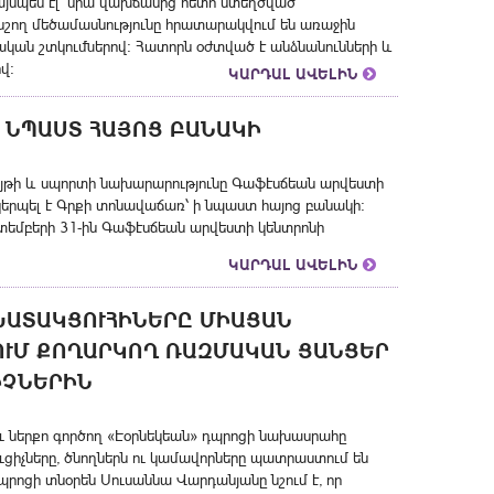
այնպես էլ՝ նրա վախճանից հետո ստեղծված
ող մեծամասնությունը հրատարակվում են առաջին
րական շտկուﬓերով: Հատորն օժտված է անձնանունների և
վ:
ԿԱՐԴԱԼ ԱՎԵԼԻՆ
Ի ՆՊԱՍՏ ՀԱՅՈՑ ԲԱՆԱԿԻ
ույթի և սպորտի նախարարությունը Գաֆէսճեան արվեստի
րպել է Գրքի տոնավաճառ՝ ի նպաստ հայոց բանակի։
կտեմբերի 31-ին Գաֆէսճեան արվեստի կենտրոնի
ԿԱՐԴԱԼ ԱՎԵԼԻՆ
ԽԱՏԱԿՑՈՒՀԻՆԵՐԸ ՄԻԱՑԱՆ
ՒՄ ՔՈՂԱՐԿՈՂ ՌԱԶՄԱԿԱՆ ՑԱՆՑԵՐ
ԻՉՆԵՐԻՆ
ու ներքո գործող «Էօրնեկեան» դպրոցի նախասրահը
ցիչները, ծնողներն ու կամավորները պատրաստում են
րոցի տնօրեն Սուսաննա Վարդանյանը նշում է, որ