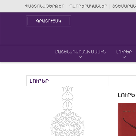
ՊԱՇՏՈՆԱԹԵՐԹԵՐ
ՊԱՐԲԵՐԱԿԱՆՆԵՐ
ՇՏԵՄԱՐԱՆ
ԳՐԱՑՈՒՑԱԿ
ՄԱՏԵՆԱԴԱՐԱՆԻ ՄԱՍԻՆ
ԼՈՒՐԵՐ
ԼՈՒՐԵՐ
ԼՈՒՐԵ