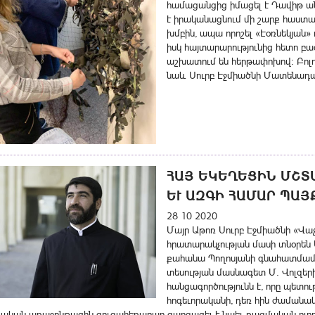
համացանցից իմացել է Դավիթ անո
է իրականացնում մի շարք հաստատ
խմբին, ապա որոշել «Էօռնեկյա
իսկ հայտարարությունից հետո բ
աշխատում են հերթափոխով։ Բոլորն
նաև Սուրբ Էջմիածնի Մատենադ
ՀԱՅ ԵԿԵՂԵՑԻՆ ՄՇՏԱ
ԵՒ ԱԶԳԻ ՀԱՄԱՐ ՊԱՅ
28 10 2020
Մայր Աթոռ Սուրբ Էջմիածնի «Վա
հրատարակչության մասի տնօրե
քահանա Պողոսյանի գնահատմամբ
տեսության մասնագետ Մ. Վոլզերի
հանցագործությունն է, որը պետու
հոգեւորականի, դեռ հին ժամանա
ական առաջընթացին զուգահեռաբար զարգացել է նաեւ ռազմական ոլո