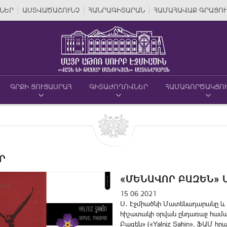
ՆԵՐ
ԱՍՏՎԱԾԱՇՈՒՆՉ
ՀԱՆՐԱԳԻՏԱՐԱՆ
ՀԱՄԱՀԱՎԱՔ ԳՐԱՑՈՒ
ԳՐՔԻ ՑՈՒՑԱՍՐԱՀ
ԳԻՏԱԺՈՂՈՎՆԵՐ
ՀԱՄԱԳՈՐԾԱԿՑՈ
Ր
«ՄԵՆԱՎՈՐ ԲԱԶԵՆ» 
15 06 2021
Ս․ Էջմիածնի Մատենադարանը և 
հիշատակի օրվան ընդառաջ համա
Բազեն» («Yalniz Sahin», ՖԱՄ հ