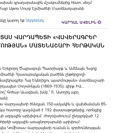
խան գրադարանային մշակումներից հետո, սեղմ
 Մայր Աթոռ Սուրբ Էջմիածնի Մատենադարանի
նկը կարող եք
ներբեռնել։
ԿԱՐԴԱԼ ԱՎԵԼԻՆ
ՄԻՏԱՍ ՎԱՐԴԱՊԵՏԻ «ՎԱՎԵՐԱԳՐԵՐ
ՄՈՒԹՅԱՆ» ՄԱՏԵՆԱՇԱՐԻ ՀԵՐԹԱԿԱՆ
ն Երկրորդ Ծայրագույն Պատրիարք և Ամենայն Հայոց
Էջմիածնի Հրատարակչական բաժինն ընթերցողի
 «Վավերագրեր Հայ Եկեղեցու պատմության» մատենաշարի
դապետ Սողոմոնյան (1869-1935), գիրք ԻԱ․,
՝ Գոհար Աւագեան, խմբ.՝ Տ. Ասողիկ աբղ.
ան)։
աս Վարդապետի ծննդյան 150-ամյակին և վախճանման 85-
րկա հատորը կազմված է 192 փաստաթղթերից, որոնցից
ի ազգային արխիվում: Ժողովածուում ընդգրկված 12
իրեի ազգային առաջնորդարանի արխիում:
չպես Կոﬕտաս Վարդապետի ուսման և գործունեության