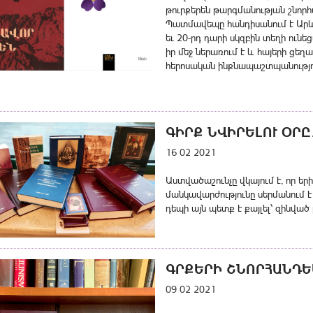
թուրքերեն թարգմանության շնորհ
Պատմավեպը հանդիսանում է Արև
եւ 20-րդ դարի սկզբին տեղի ուն
իր մեջ ներառում է և հայերի ցե
հերոսական ինքնապաշտպանությո
ԳԻՐՔ ՆՎԻՐԵԼՈՒ ՕՐԸ․
16 02 2021
Աստվածաշունչը վկայում է, որ եր
մանկավարժությունը սերմանում է ա
դեպի այն պետք է քայլել՝ զինված 
ԳՐՔԵՐԻ ՇՆՈՐՀԱՆԴԵ
09 02 2021