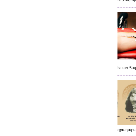
եւ առ Հա
գրադարա