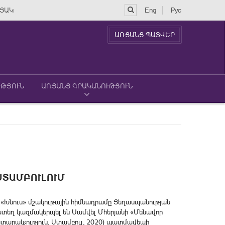
ՑԱԿ
Eng
Рус
ԱՌՑԱՆՑ ՊԱՏՎԵՐ
ՒԹՅՈՒՆ
ԱՌՑԱՆՑ ԳՐԱԿԱՆՈՒԹՅՈՒՆ
ՍՏԱՄԲՈՒԼՈՒՄ
«Խնուս» մշակութային հիմնադրամը Ցեղասպանության
տեղ կազմակերպել են Սամվել Մհերյանի «Մենավոր
րատարակչություն, Ստամբուլ, 2020) պատմավեպի