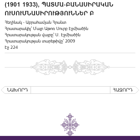
1901 1933), ՊԱՏՄԱ-ԲԱՆԱՍԻՐԱԿԱՆ Ո
ՒՍՈՒՄՆԱՍԻՐՈՒԹՅՈՒՆՆԵՐ Բ
Հեղինակ - Աբրահամյան Հրանտ
Հրատարակիչ` Մայր Աթոռ Սուրբ Էջմիածին
Հրատարակության վայրը` Ս. Էջմիածին
Հրատարակության տարեթիվը` 2009
Էջ 224
ՆԱԽՈՐԴ
ՀԱՋՈՐԴ