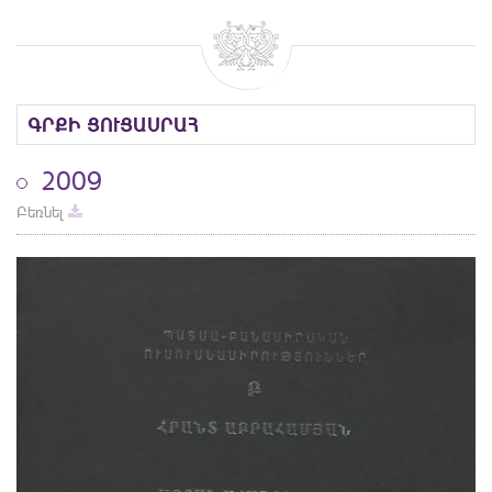
ԳՐՔԻ ՑՈՒՑԱՍՐԱՀ
2009
Բեռնել