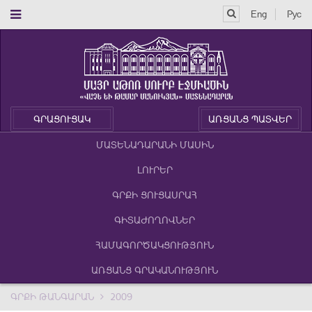
Eng
Рус
ԳՐԱՑՈՒՑԱԿ
ԱՌՑԱՆՑ ՊԱՏՎԵՐ
ՄԱՏԵՆԱԴԱՐԱՆԻ ՄԱՍԻՆ
ԼՈՒՐԵՐ
ԳՐՔԻ ՑՈՒՑԱՍՐԱՀ
ԳԻՏԱԺՈՂՈՎՆԵՐ
ՀԱՄԱԳՈՐԾԱԿՑՈՒԹՅՈՒՆ
ԱՌՑԱՆՑ ԳՐԱԿԱՆՈՒԹՅՈՒՆ
ԳՐՔԻ ԹԱՆԳԱՐԱՆ
2009