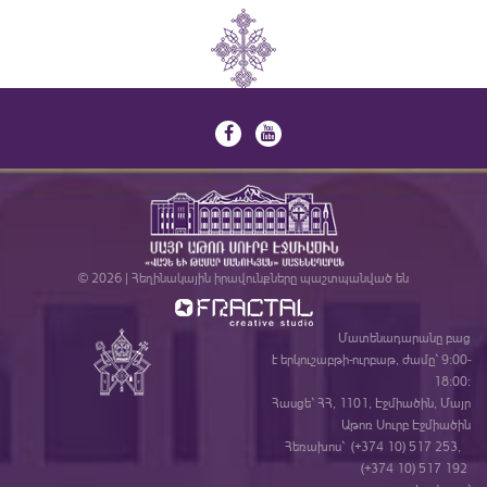
© 2026 | Հեղինակային իրավունքները պաշտպանված են
Մատենադարանը բաց
է երկուշաբթի-ուրբաթ, ժամը` 9:00-
18:00:
Հասցե` ՀՀ, 1101, Էջմիածին, Մայր
Աթոռ Սուրբ Էջմիածին
Հեռախոս` (+374 10) 517 253,
(+374 10) 517 192