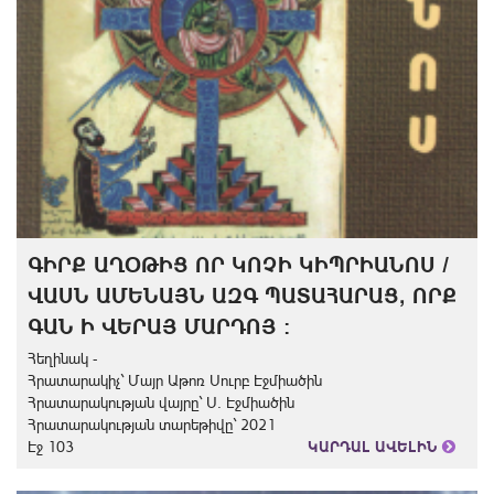
ԳԻՐՔ ԱՂՕԹԻՑ ՈՐ ԿՈՉԻ ԿԻՊՐԻԱՆՈՍ /
ՎԱՍՆ ԱՄԵՆԱՅՆ ԱԶԳ ՊԱՏԱՀԱՐԱՑ, ՈՐՔ
ԳԱՆ Ի ՎԵՐԱՅ ՄԱՐԴՈՅ :
Հեղինակ -
Հրատարակիչ` Մայր Աթոռ Սուրբ Էջմիածին
Հրատարակության վայրը` Ս. Էջմիածին
Հրատարակության տարեթիվը` 2021
Էջ 103
ԿԱՐԴԱԼ ԱՎԵԼԻՆ