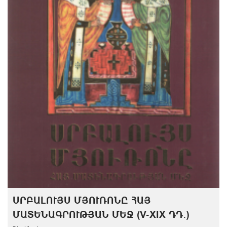
ՍՐԲԱԼՈՒՅՍ ՄՅՈՒՌՈՆԸ ՀԱՅ
ՄԱՏԵՆԱԳՐՈՒԹՅԱՆ ՄԵՋ (V-XIX ԴԴ․)