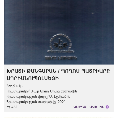
ԽՐԱՏԻ ԹԱՆԳԱՐԱՆ / ՊՈՂՈՍ ՊԱՏՐԻԱՐՔ
ԱԴՐԻԱՆՈՒՊՈԼՍԵՑԻ
Հեղինակ -
Հրատարակիչ` Մայր Աթոռ Սուրբ Էջմիածին
Հրատարակության վայրը` Ս. Էջմիածին
Հրատարակության տարեթիվը` 2021
Էջ 431
ԿԱՐԴԱԼ ԱՎԵԼԻՆ