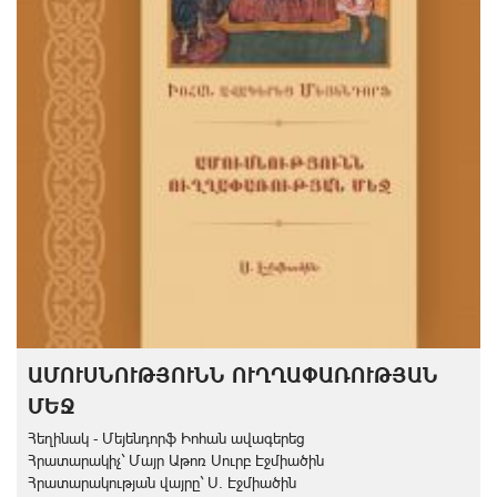
ԱՄՈՒՍՆՈՒԹՅՈՒՆՆ ՈՒՂՂԱՓԱՌՈՒԹՅԱՆ
ՄԵՋ
Հեղինակ - Մեյենդորֆ Իոհան ավագերեց
Հրատարակիչ` Մայր Աթոռ Սուրբ Էջմիածին
Հրատարակության վայրը` Ս. Էջմիածին