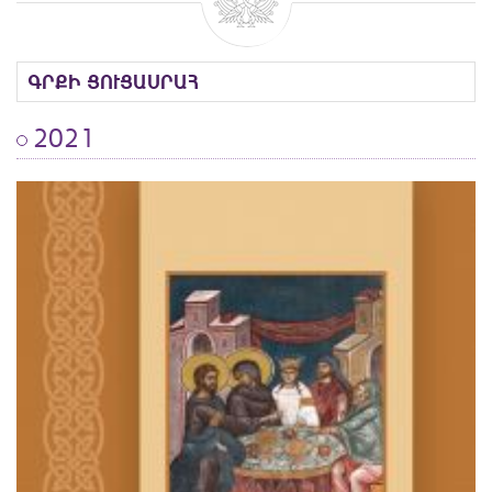
ԳՐՔԻ ՑՈՒՑԱՍՐԱՀ
2021