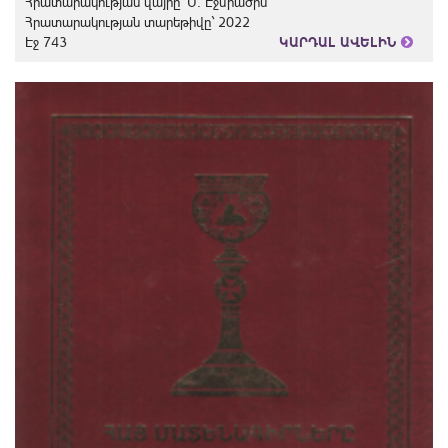
Հրատարակության վայրը` Ս. Էջմիածին
Հրատարակության տարեթիվը` 2022
Էջ 743
ԿԱՐԴԱԼ ԱՎԵԼԻՆ