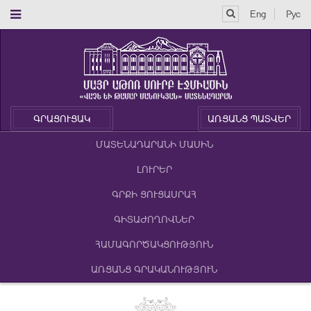
Eng
Рус
ԳՐԱՑՈՒՑԱԿ
ԱՌՑԱՆՑ ՊԱՏՎԵՐ
ՄԱՏԵՆԱԴԱՐԱՆԻ ՄԱՍԻՆ
ԼՈՒՐԵՐ
ԳՐՔԻ ՑՈՒՑԱՍՐԱՀ
ԳԻՏԱԺՈՂՈՎՆԵՐ
ՀԱՄԱԳՈՐԾԱԿՑՈՒԹՅՈՒՆ
ԱՌՑԱՆՑ ԳՐԱԿԱՆՈՒԹՅՈՒՆ