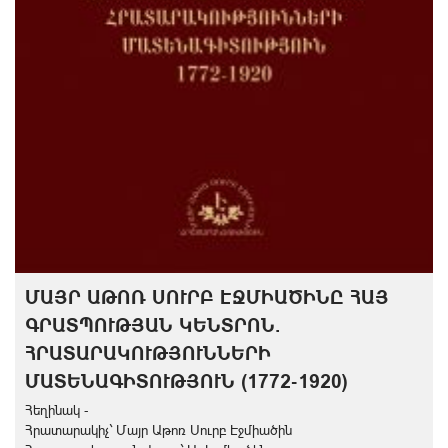
ՄԱՅՐ ԱԹՈՌ ՍՈՒՐԲ ԷՋՄԻԱԾԻՆԸ ՀԱՅ
ԳՐԱՏՊՈՒԹՅԱՆ ԿԵՆՏՐՈՆ.
ՀՐԱՏԱՐԱԿՈՒԹՅՈՒՆՆԵՐԻ
ՄԱՏԵՆԱԳԻՏՈՒԹՅՈՒՆ (1772-1920)
Հեղինակ -
Հրատարակիչ` Մայր Աթոռ Սուրբ Էջմիածին