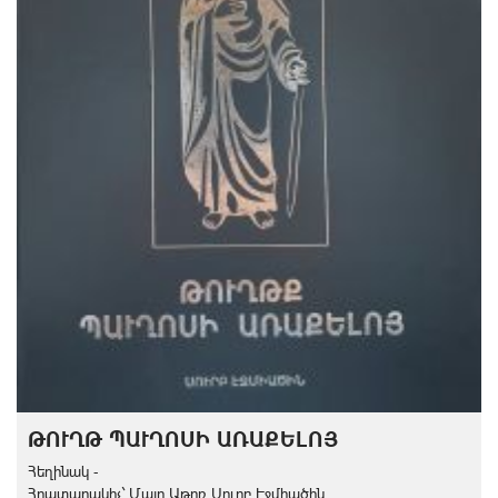
ԹՈՒՂԹ ՊԱՒՂՈՍԻ ԱՌԱՔԵԼՈՅ
Հեղինակ -
Հրատարակիչ` Մայր Աթոռ Սուրբ Էջմիածին