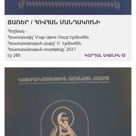
ՃԱՌԵՐ / ՀՈՎՀԱՆ ՄԱՆԴԱԿՈՒՆԻ
Հեղինակ -
Հրատարակիչ` Մայր Աթոռ Սուրբ Էջմիածին
Հրատարակության վայրը` Ս. Էջմիածին
Հրատարակության տարեթիվը` 2021
Էջ 285
ԿԱՐԴԱԼ ԱՎԵԼԻՆ