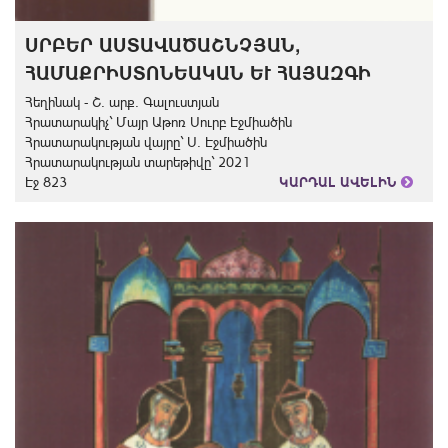
ՍՐԲԵՐ ԱՍՏԱՎԱԾԱՇՆՉՅԱՆ,
ՀԱՄԱՔՐԻՍՏՈՆԵԱԿԱՆ ԵՒ ՀԱՅԱԶԳԻ
Հեղինակ - Շ. արք. Գալուստյան
Հրատարակիչ` Մայր Աթոռ Սուրբ Էջմիածին
Հրատարակության վայրը` Ս. Էջմիածին
Հրատարակության տարեթիվը` 2021
Էջ 823
ԿԱՐԴԱԼ ԱՎԵԼԻՆ