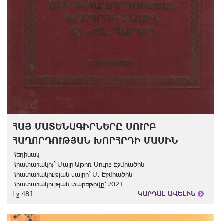
ՀԱՅ ՄԱՏԵՆԱԳԻՐՆԵՐԸ ՍՈՒՐԲ
ՀԱՂՈՐԴՈՒԹՅԱՆ ԽՈՐՀՐԴԻ ՄԱՍԻՆ
Հեղինակ -
Հրատարակիչ` Մայր Աթոռ Սուրբ Էջմիածին
Հրատարակության վայրը` Ս․ Էջմիածին
Հրատարակության տարեթիվը` 2021
Էջ 481
ԿԱՐԴԱԼ ԱՎԵԼԻՆ