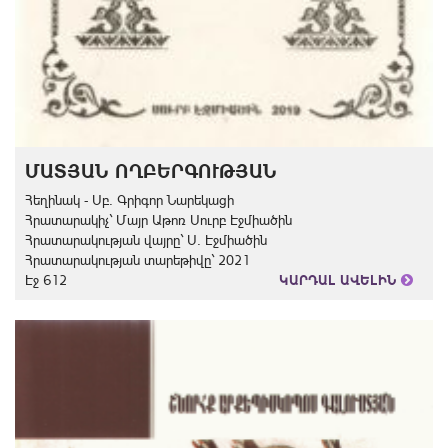
ՄԱՏՅԱՆ ՈՂԲԵՐԳՈՒԹՅԱՆ
Հեղինակ - Սբ. Գրիգոր Նարեկացի
Հրատարակիչ` Մայր Աթոռ Սուրբ Էջմիածին
Հրատարակության վայրը` Ս. Էջմիածին
Հրատարակության տարեթիվը` 2021
Էջ 612
ԿԱՐԴԱԼ ԱՎԵԼԻՆ