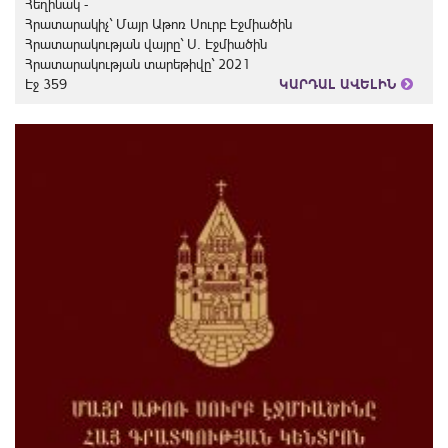
Հեղինակ -
Հրատարակիչ` Մայր Աթոռ Սուրբ Էջմիածին
Հրատարակության վայրը` Ս. Էջմիածին
Հրատարակության տարեթիվը` 2021
Էջ 359
ԿԱՐԴԱԼ ԱՎԵԼԻՆ