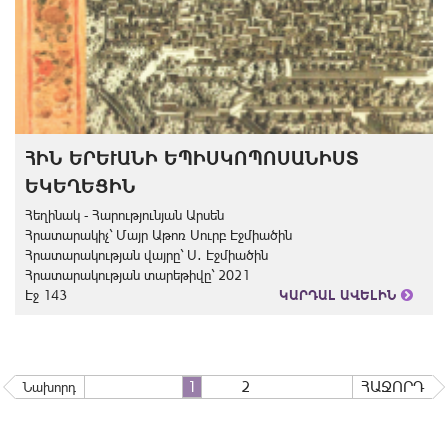
ՀԻՆ ԵՐԵՒԱՆԻ ԵՊԻՍԿՈՊՈՍԱՆԻՍՏ Ե
ԿԵՂԵՑԻՆ
Հեղինակ - Հարությունյան Արսեն
Հրատարակիչ` Մայր Աթոռ Սուրբ Էջմիածին
Հրատարակության վայրը` Ս․ Էջմիածին
Հրատարակության տարեթիվը` 2021
Էջ 143
ԿԱՐԴԱԼ ԱՎԵԼԻՆ
1
2
ՀԱՋՈՐԴ
Նախորդ