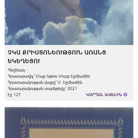
ՉԿԱ ՔՐԻՍՏՈՆԵՈՒԹՅՈՒՆ ԱՌԱՆՑ
ԵԿԵՂԵՑՈՒ
Հեղինակ -
Հրատարակիչ` Մայր Աթոռ Սուրբ Էջմիածին
Հրատարակության վայրը` Ս. Էջմիածին
Հրատարակության տարեթիվը` 2021
Էջ 127
ԿԱՐԴԱԼ ԱՎԵԼԻՆ