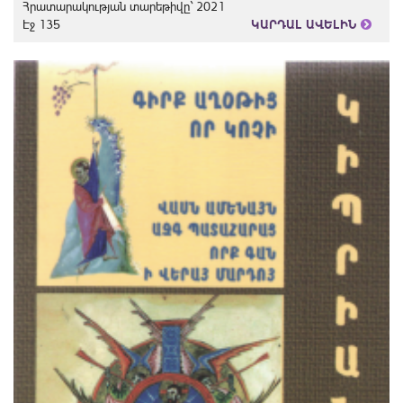
Հրատարակության տարեթիվը` 2021
Էջ 135
ԿԱՐԴԱԼ ԱՎԵԼԻՆ