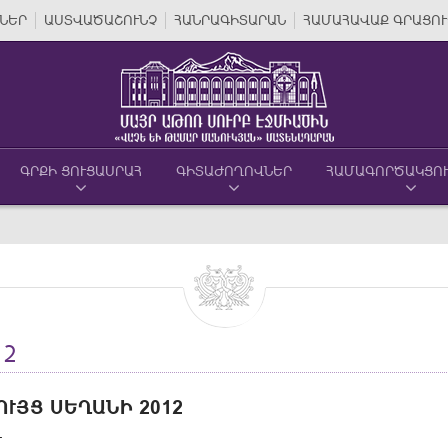
ՆԵՐ
ԱՍՏՎԱԾԱՇՈՒՆՉ
ՀԱՆՐԱԳԻՏԱՐԱՆ
ՀԱՄԱՀԱՎԱՔ ԳՐԱՑՈՒ
ԳՐՔԻ ՑՈՒՑԱՍՐԱՀ
ԳԻՏԱԺՈՂՈՎՆԵՐ
ՀԱՄԱԳՈՐԾԱԿՑՈ
12
ՒՅՑ ՍԵՂԱՆԻ 2012
-