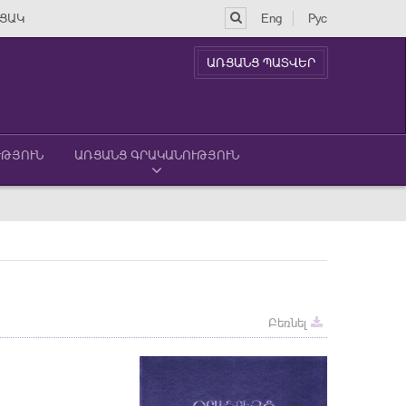
ՑԱԿ
Eng
Рус
ԱՌՑԱՆՑ ՊԱՏՎԵՐ
ՒԹՅՈՒՆ
ԱՌՑԱՆՑ ԳՐԱԿԱՆՈՒԹՅՈՒՆ
Բեռնել