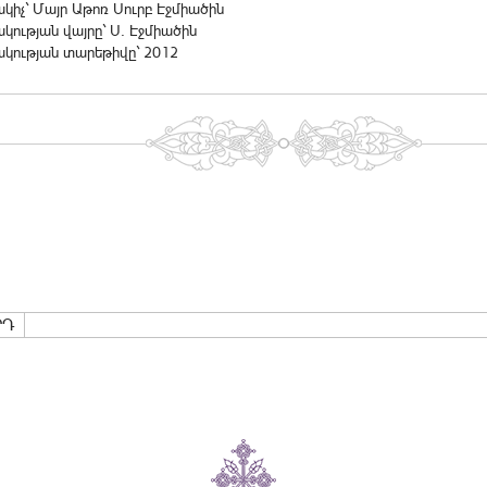
իչ` Մայր Աթոռ Սուրբ Էջմիածին
ության վայրը` Ս. Էջմիածին
կության տարեթիվը` 2012
ՐԴ