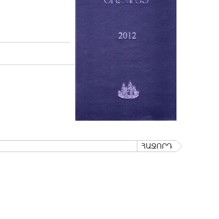
ՀԱՋՈՐԴ