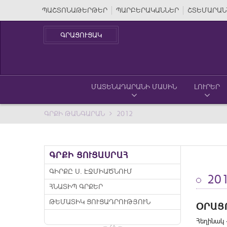
ՊԱՇՏՈՆԱԹԵՐԹԵՐ
ՊԱՐԲԵՐԱԿԱՆՆԵՐ
ՇՏԵՄԱՐԱՆ
ԳՐԱՑՈՒՑԱԿ
ՄԱՏԵՆԱԴԱՐԱՆԻ ՄԱՍԻՆ
ԼՈՒՐԵՐ
ԳՐՔԻ ԹԱՆԳԱՐԱՆ
2012
ԳՐՔԻ ՑՈՒՑԱՍՐԱՀ
ԳԻՐՔԸ Ս. ԷՋՄԻԱԾՆՈՒՄ
20
ՀՆԱՏԻՊ ԳՐՔԵՐ
ԹԵՄԱՏԻԿ ՑՈՒՑԱԴՐՈՒԹՅՈՒՆ
ՕՐԱՑՈ
Հեղինակ 