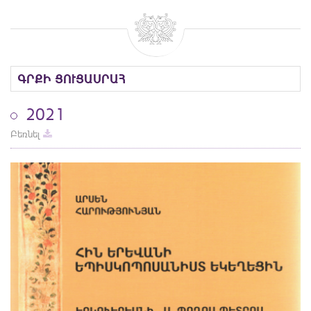
ԳՐՔԻ ՑՈՒՑԱՍՐԱՀ
2021
Բեռնել