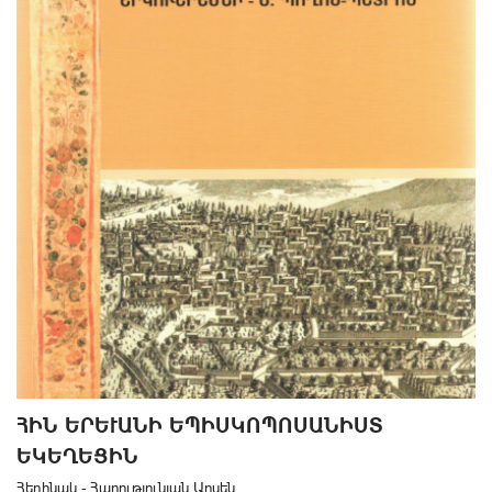
ՀԻՆ ԵՐԵՒԱՆԻ ԵՊԻՍԿՈՊՈՍԱՆԻՍՏ Ե
ԿԵՂԵՑԻՆ
Հեղինակ - Հարությունյան Արսեն