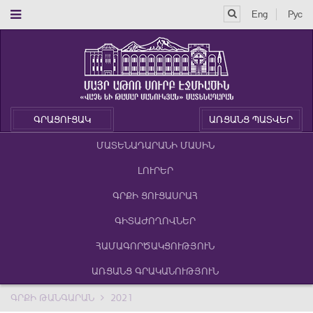
Eng
Рус
ԳՐԱՑՈՒՑԱԿ
ԱՌՑԱՆՑ ՊԱՏՎԵՐ
ՄԱՏԵՆԱԴԱՐԱՆԻ ՄԱՍԻՆ
ԼՈՒՐԵՐ
ԳՐՔԻ ՑՈՒՑԱՍՐԱՀ
ԳԻՏԱԺՈՂՈՎՆԵՐ
ՀԱՄԱԳՈՐԾԱԿՑՈՒԹՅՈՒՆ
ԱՌՑԱՆՑ ԳՐԱԿԱՆՈՒԹՅՈՒՆ
ԳՐՔԻ ԹԱՆԳԱՐԱՆ
2021