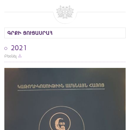
ԳՐՔԻ ՑՈՒՑԱՍՐԱՀ
2021
Բեռնել