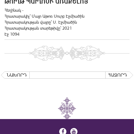
ԹՈՒՂԹ ՊԱՒՂՈՍԻ ԱՌԱՔԵԼՈՅ
Հեղինակ -
Հրատարակիչ` Մայր Աթոռ Սուրբ Էջմիածին
Հրատարակության վայրը` Ս. Էջմիածին
Հրատարակության տարեթիվը` 2021
Էջ 1094
ՆԱԽՈՐԴ
ՀԱՋՈՐԴ