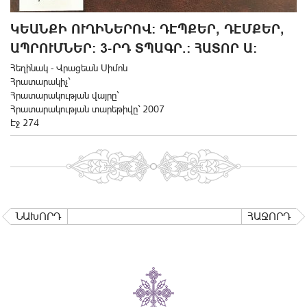
ԿԵԱՆՔԻ ՈՒՂԻՆԵՐՈՎ: ԴԷՊՔԵՐ, ԴԷՄՔԵՐ,
ԱՊՐՈՒՄՆԵՐ: 3-ՐԴ ՏՊԱԳՐ.: ՀԱՏՈՐ Ա:
Հեղինակ - Վրացեան Սիմոն
Հրատարակիչ`
Հրատարակության վայրը`
Հրատարակության տարեթիվը` 2007
Էջ 274
ՆԱԽՈՐԴ
ՀԱՋՈՐԴ