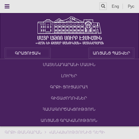
Eng
Рус
ԳՐԱՑՈՒՑԱԿ
ԱՌՑԱՆՑ ՊԱՏՎԵՐ
ՄԱՏԵՆԱԴԱՐԱՆԻ ՄԱՍԻՆ
ԼՈՒՐԵՐ
ԳՐՔԻ ՑՈՒՑԱՍՐԱՀ
ԳԻՏԱԺՈՂՈՎՆԵՐ
ՀԱՄԱԳՈՐԾԱԿՑՈՒԹՅՈՒՆ
ԱՌՑԱՆՑ ԳՐԱԿԱՆՈՒԹՅՈՒՆ
ԳՐՔԻ ԹԱՆԳԱՐԱՆ
«ԱՆԿԱԽՈՒԹՅՈՒՆԻՑ ԴԵՊԻ