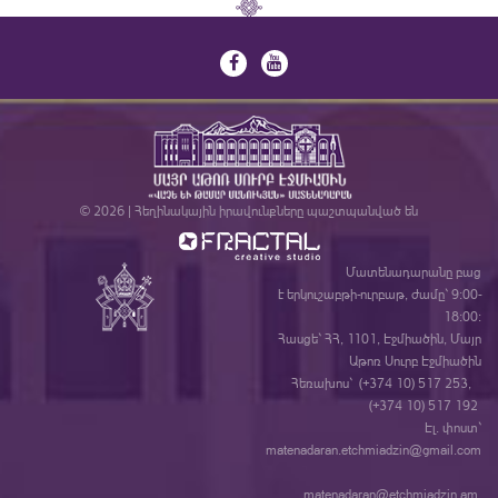
© 2026 | Հեղինակային իրավունքները պաշտպանված են
Մատենադարանը բաց
է երկուշաբթի-ուրբաթ, ժամը` 9:00-
18:00:
Հասցե` ՀՀ, 1101, Էջմիածին, Մայր
Աթոռ Սուրբ Էջմիածին
Հեռախոս` (+374 10) 517 253,
(+374 10) 517 192
Էլ. փոստ`
matenadaran.etchmiadzin@gmail.com
matenadaran@etchmiadzin.am