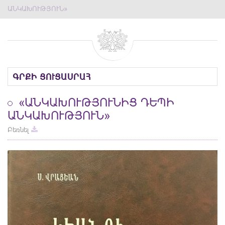
ԱՆԿԱԽՈՒԹՅՈՒՆ»
ԳՐՔԻ ՑՈՒՑԱՍՐԱՀ
«ԱՆԿԱԽՈՒԹՅՈՒՆԻՑ ԴԵՊԻ
ԱՆԿԱԽՈՒԹՅՈՒՆ»
Բեռնել