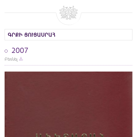
ԳՐՔԻ ՑՈՒՑԱՍՐԱՀ
2007
Բեռնել