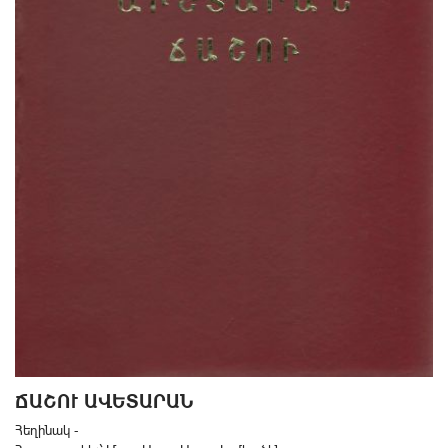
ՃԱ­ՇՈՒ Ա­ՎԵՏ­Ա­ՐԱ­Ն
Հեղինակ -