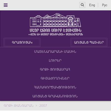
Eng
Рус
ԳՐԱՑՈՒՑԱԿ
ԱՌՑԱՆՑ ՊԱՏՎԵՐ
ՄԱՏԵՆԱԴԱՐԱՆԻ ՄԱՍԻՆ
ԼՈՒՐԵՐ
ԳՐՔԻ ՑՈՒՑԱՍՐԱՀ
ԳԻՏԱԺՈՂՈՎՆԵՐ
ՀԱՄԱԳՈՐԾԱԿՑՈՒԹՅՈՒՆ
ԱՌՑԱՆՑ ԳՐԱԿԱՆՈՒԹՅՈՒՆ
ԳՐՔԻ ԹԱՆԳԱՐԱՆ
2007