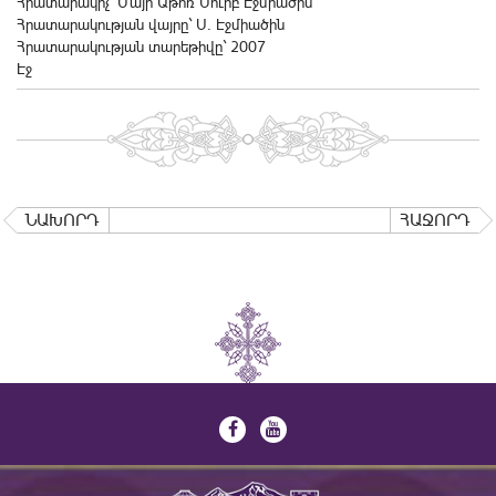
Հրատարակիչ` Մայր Աթոռ Սուրբ Էջմիածին
Հրատարակության վայրը` Ս. Էջմիածին
Հրատարակության տարեթիվը` 2007
Էջ
ՆԱԽՈՐԴ
ՀԱՋՈՐԴ