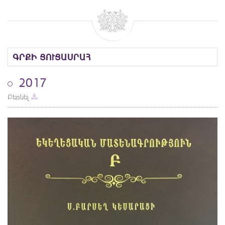
ԳՐՔԻ ՑՈՒՑԱՍՐԱՀ
2017
Բեռնել