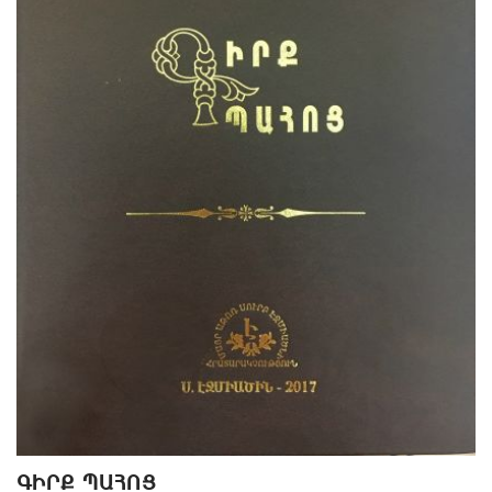
ԳԻՐՔ ՊԱՀՈՑ