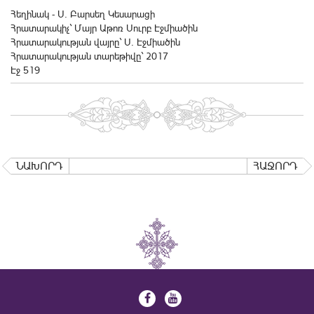
Հեղինակ - Ս. Բարսեղ Կեսարացի
Հրատարակիչ` Մայր Աթոռ Սուրբ Էջմիածին
Հրատարակության վայրը` Ս. Էջմիածին
Հրատարակության տարեթիվը` 2017
Էջ 519
ՆԱԽՈՐԴ
ՀԱՋՈՐԴ