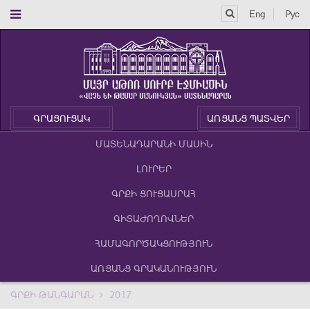
Eng
Рус
ԳՐԱՑՈՒՑԱԿ
ԱՌՑԱՆՑ ՊԱՏՎԵՐ
ՄԱՏԵՆԱԴԱՐԱՆԻ ՄԱՍԻՆ
ԼՈՒՐԵՐ
ԳՐՔԻ ՑՈՒՑԱՍՐԱՀ
ԳԻՏԱԺՈՂՈՎՆԵՐ
ՀԱՄԱԳՈՐԾԱԿՑՈՒԹՅՈՒՆ
ԱՌՑԱՆՑ ԳՐԱԿԱՆՈՒԹՅՈՒՆ
ԳՐՔԻ ԹԱՆԳԱՐԱՆ
2017