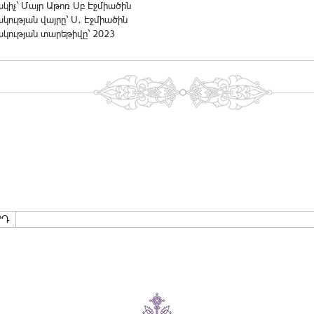
իչ` Մայր Աթոռ Սբ Էջմիածին
ության վայրը` Ս․ Էջմիածին
կության տարեթիվը` 2023
ՐԴ