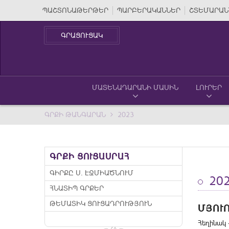
ՊԱՇՏՈՆԱԹԵՐԹԵՐ
ՊԱՐԲԵՐԱԿԱՆՆԵՐ
ՇՏԵՄԱՐԱՆ
ԳՐԱՑՈՒՑԱԿ
ՄԱՏԵՆԱԴԱՐԱՆԻ ՄԱՍԻՆ
ԼՈՒՐԵՐ
ԳՐՔԻ ԹԱՆԳԱՐԱՆ
2023
ԳՐՔԻ ՑՈՒՑԱՍՐԱՀ
ԳԻՐՔԸ Ս. ԷՋՄԻԱԾՆՈՒՄ
20
ՀՆԱՏԻՊ ԳՐՔԵՐ
ԹԵՄԱՏԻԿ ՑՈՒՑԱԴՐՈՒԹՅՈՒՆ
ՄՅՈՒ
Հեղինակ 