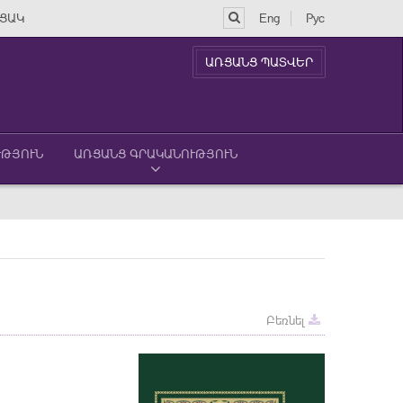
ՑԱԿ
Eng
Рус
ԱՌՑԱՆՑ ՊԱՏՎԵՐ
ՒԹՅՈՒՆ
ԱՌՑԱՆՑ ԳՐԱԿԱՆՈՒԹՅՈՒՆ
Բեռնել