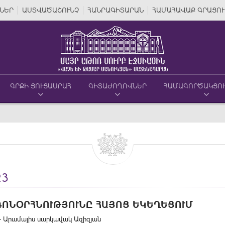
ՆԵՐ
ԱՍՏՎԱԾԱՇՈՒՆՉ
ՀԱՆՐԱԳԻՏԱՐԱՆ
ՀԱՄԱՀԱՎԱՔ ԳՐԱՑՈՒ
ԳՐՔԻ ՑՈՒՑԱՍՐԱՀ
ԳԻՏԱԺՈՂՈՎՆԵՐ
ՀԱՄԱԳՈՐԾԱԿՑՈ
23
ՌՈՆՕՐՀՆՈՒԹՅՈՒՆԸ ՀԱՅՈՑ ԵԿԵՂԵՑՈՒՄ
- Արամայիս սարկավակ Ազիզյան