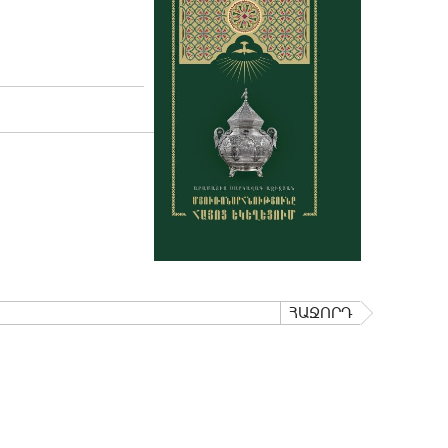
ՀԱՋՈՐԴ