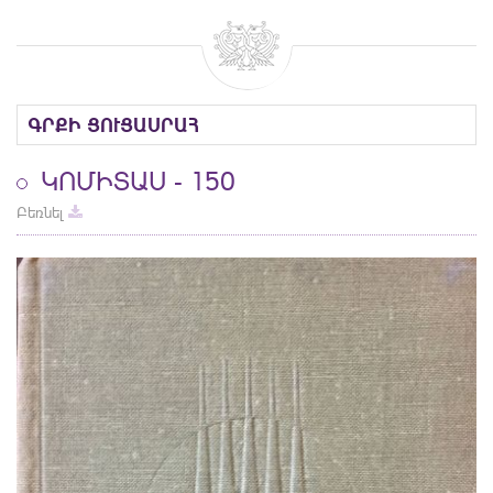
ԳՐՔԻ ՑՈՒՑԱՍՐԱՀ
ԿՈՄԻՏԱՍ - 150
Բեռնել