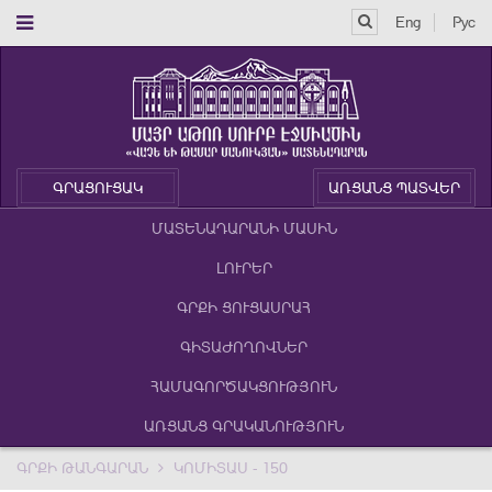
Eng
Рус
ԳՐԱՑՈՒՑԱԿ
ԱՌՑԱՆՑ ՊԱՏՎԵՐ
ՄԱՏԵՆԱԴԱՐԱՆԻ ՄԱՍԻՆ
ԼՈՒՐԵՐ
ԳՐՔԻ ՑՈՒՑԱՍՐԱՀ
ԳԻՏԱԺՈՂՈՎՆԵՐ
ՀԱՄԱԳՈՐԾԱԿՑՈՒԹՅՈՒՆ
ԱՌՑԱՆՑ ԳՐԱԿԱՆՈՒԹՅՈՒՆ
ԳՐՔԻ ԹԱՆԳԱՐԱՆ
ԿՈՄԻՏԱՍ - 150