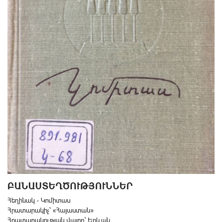
ԲԱՆԱՍՏԵՂԾՈՒԹՅՈՒՆՆԵՐ
Հեղինակ - Կոմիտաս
Հրատարակիչ` «Հայաստան»
Հրատարակության վայրը` Երևան