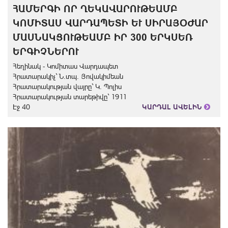
ՀԱՄԵՐԳԻ ՈՐ ՂԵԿԱՎԱՐՈՒԹԵԱՄԲ
ԿՈՄԻՏԱՍ ՎԱՐԴԱՊԵՏԻ ԵՒ ՍԻՐԱՅՕԺԱՐ
ՄԱՍՆԱԿՑՈՒԹԵԱՄԲ ԻՐ 300 ԵՐԿՍԵՌ
ԵՐԳԻՉՆԵՐՈՒ
Հեղինակ - Կոմիտաս Վարդապետ
Հրատարակիչ` Ն.տպ. Յովակիմեան
Հրատարակության վայրը` Կ. Պոլիս
Հրատարակության տարեթիվը` 1911
Էջ 40
ԿԱՐԴԱԼ ԱՎԵԼԻՆ