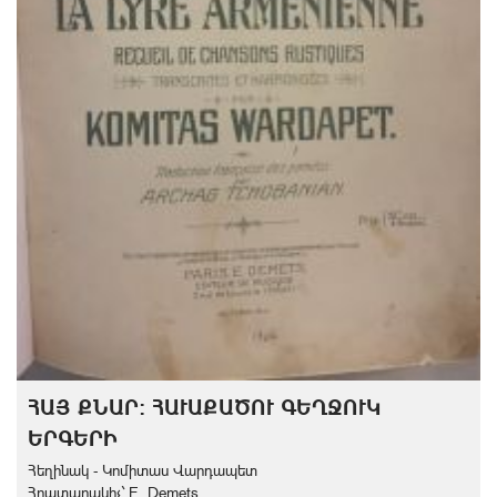
ՀԱՅ ՔՆԱՐ: ՀԱՒԱՔԱԾՈՒ ԳԵՂՋՈՒԿ
ԵՐԳԵՐԻ
Հեղինակ - Կոմիտաս Վարդապետ
Հրատարակիչ` E. Demets