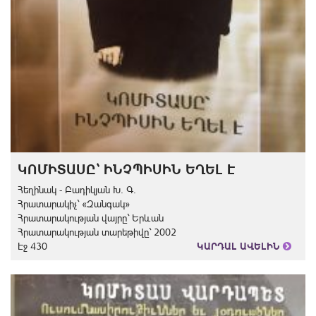
ԿՈՄԻՏԱՍԸ՝ ԻՆՉՊԻՍԻՆ ԵՂԵԼ Է
Հեղինակ - Բադիկյան Խ. Գ.
Հրատարակիչ` «Զանգակ»
Հրատարակության վայրը` Երևան
Հրատարակության տարեթիվը` 2002
Էջ 430
ԿԱՐԴԱԼ ԱՎԵԼԻՆ