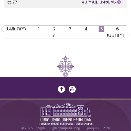
Էջ 77
ԿԱՐԴԱԼ ԱՎԵԼԻՆ
ՆԱԽՈՐԴ
1
2
3
4
5
6
7
ՀԱՋՈՐԴ
© 2026 | Հեղինակային իրավունքները պաշտպանված են