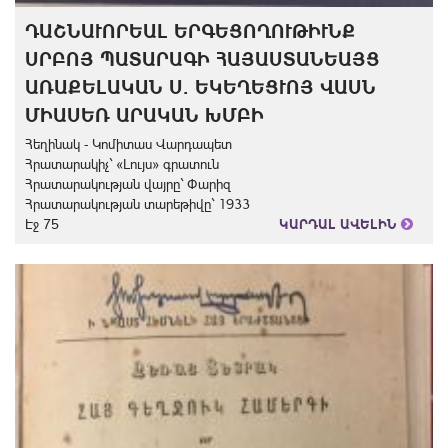
ԴԱՇՆԱՒՈՐԵԱԼ ԵՐԳԵՑՈՂՈՒԹԻՒՆՔ
ՍՐԲՈՅ ՊԱՏԱՐԱԳԻ ՀԱՅԱՍՏԱՆԵԱՅՑ
ԱՌԱՔԵԼԱԿԱՆ Ս. ԵԿԵՂԵՑՒՈՅ ՎԱՍՆ
ՄԻԱՍԵՌ ԱՐԱԿԱՆ ԽՄԲԻ
Հեղինակ - Կոմիտաս Վարդապետ
Հրատարակիչ` «Լույս» գրատուն
Հրատարակության վայրը` Փարիզ
Հրատարակության տարեթիվը` 1933
Էջ 75
ԿԱՐԴԱԼ ԱՎԵԼԻՆ