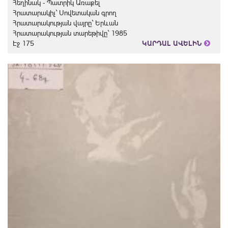
Հեղինակ - Պատրիկ Առաքել
Հրատարակիչ` Սովետական գրող
Հրատարակության վայրը` Երևան
Հրատարակության տարեթիվը` 1985
Էջ 175
ԿԱՐԴԱԼ ԱՎԵԼԻՆ