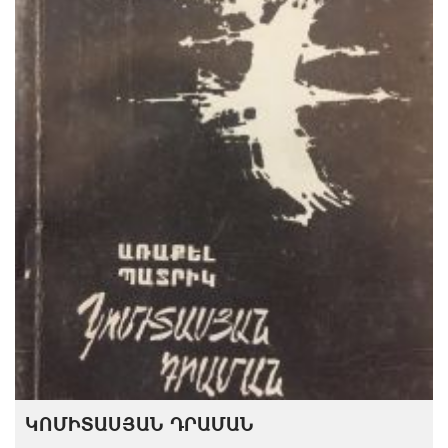
ԿՈՄԻՏԱՍՅԱՆ ԴՐԱՄԱՆ