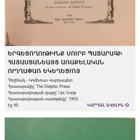
ԵՐԳԵՑՈՂՈՒԹԻՒՆՔ ՍՈՒՐԲ ՊԱՏԱՐԱԳԻ
ՀԱՅԱՍՏԱՆԵԱՅՑ ԱՌԱՔԵԼԱԿԱՆ
ՈՒՂՂԱՓԱՌ ԵԿԵՂԵՑՒՈՅ
Հեղինակ - Կոմիտաս Վարդապետ
Հրատարակիչ` The Delphic Press
Հրատարակության վայրը` Նիւ Եորք
Հրատարակության տարեթիվը` 1950
Էջ 95
ԿԱՐԴԱԼ ԱՎԵԼԻՆ