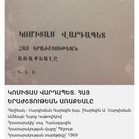
ԿՈՄԻՏԱՍ ՎԱՐԴԱՊԵՏ. ՀԱՅ
ԵՐԱԺՇՏՈՒԹԵԱՆ ԱՌԱՔԵԱԼԸ
Հեղինակ - Սարգիսեան Գարեգին եպս. [Գարեգին Ա. Սարգիսեան
Ամենայն Հայոց Կաթողիկոս]
Հրատարակիչ` տպ. Համազգային
Հրատարակության վայրը` Պէյրութ
Հրատարակության տարեթիվը` 1969