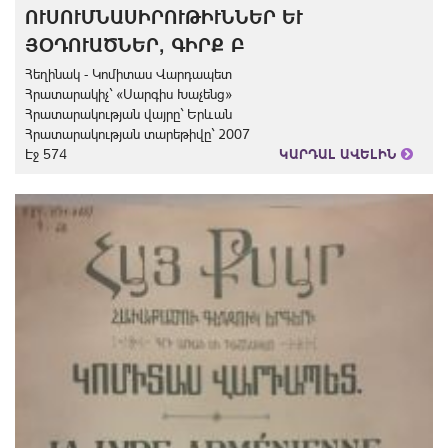
ՈՒՍՈՒՄՆԱՍԻՐՈՒԹԻՒՆՆԵՐ ԵՒ
ՅՕԴՈՒԱԾՆԵՐ, ԳԻՐՔ Բ
Հեղինակ - Կոմիտաս Վարդապետ
Հրատարակիչ` «Սարգիս Խաչենց»
Հրատարակության վայրը` Երևան
Հրատարակության տարեթիվը` 2007
Էջ 574
ԿԱՐԴԱԼ ԱՎԵԼԻՆ