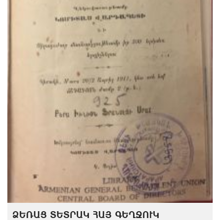
ՁԵՌԱՑ ՏԵՏՐԱԿ ՀԱՅ ԳԵՂՋՈՒԿ