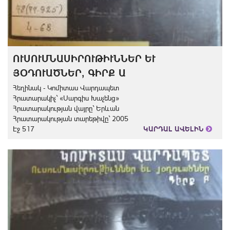
ՈՒՍՈՒՄՆԱՍԻՐՈՒԹԻՒՆՆԵՐ ԵՒ
ՅՕԴՈՒԱԾՆԵՐ, ԳԻՐՔ Ա
Հեղինակ - Կոմիտաս Վարդապետ
Հրատարակիչ` «Սարգիս Խաչենց»
Հրատարակության վայրը` Երևան
Հրատարակության տարեթիվը` 2005
Էջ 517
ԿԱՐԴԱԼ ԱՎԵԼԻՆ