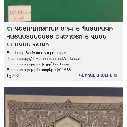
ԵՐԳԵՑՈՂՈՒԹԻՒՆՔ ՍՐԲՈՅ ՊԱՏԱՐԱԳԻ
ՀԱՅԱՍՏԱՆԵԱՅՑ ԵԿԵՂԵՑՒՈՅ ՎԱՍՆ
ԱՐԱԿԱՆ ԽՄԲԻ
Հեղինակ - Կոմիտաս Վարդապետ
Հրատարակիչ` I. Aprahamian and A. Bohcali
Հրատարակության վայրը` Նիւ Եորք
Հրատարակության տարեթիվը` 1968
Էջ 302
ԿԱՐԴԱԼ ԱՎԵԼԻՆ