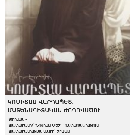
ԿՈՄԻՏԱՍ ՎԱՐԴԱՊԵՏ.
ՄԱՏԵՆԱԳԻՏԱԿԱՆ ԺՈՂՈՎԱԾՈՒ
Հեղինակ -
Հրատարակիչ` "Տիգրան Մեծ" Հրատարակչություն
Հրատարակության վայրը` Երևան