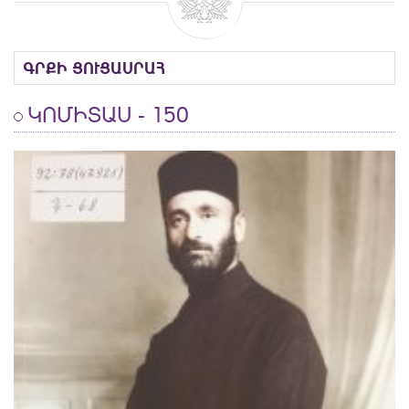
ԳՐՔԻ ՑՈՒՑԱՍՐԱՀ
ԿՈՄԻՏԱՍ - 150