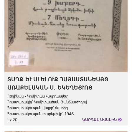
ՏԱՂՔ ԵՒ ԱԼԵԼՈՒՔ ՀԱՅԱՍՏԱՆԵԱՅՑ
ԱՌԱՔԵԼԱԿԱՆ Ս. ԵԿԵՂԵՑՒՈՅ
Հեղինակ - Կոմիտաս Վարդապետ
Հրատարակիչ` Կոմիտասեան Յանձնաժողով
Հրատարակության վայրը` Փարիզ
Հրատարակության տարեթիվը` 1946
Էջ 20
ԿԱՐԴԱԼ ԱՎԵԼԻՆ