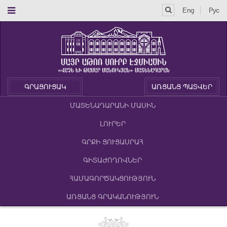
Eng
Рус
ԳՐԱՑՈՒՑԱԿ
ԱՌՑԱՆՑ ՊԱՏՎԵՐ
ՄԱՏԵՆԱԴԱՐԱՆԻ ՄԱՍԻՆ
ԼՈՒՐԵՐ
ԳՐՔԻ ՑՈՒՑԱՍՐԱՀ
ԳԻՏԱԺՈՂՈՎՆԵՐ
ՀԱՄԱԳՈՐԾԱԿՑՈՒԹՅՈՒՆ
ԱՌՑԱՆՑ ԳՐԱԿԱՆՈՒԹՅՈՒՆ